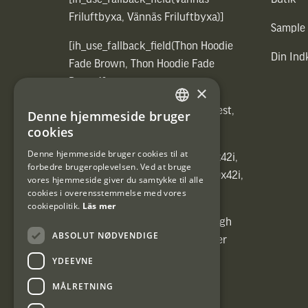
Friluftbyxa, Vännäs Friluftbyxa)]
Sample
[ih_use_fallback_field(Thon Hoodie
Din In
Fade Brown, Thon Hoodie Fade
Brown)]
×
[ih_use_fallback_field(Heated vest,
Denne hjemmeside bruger
SWEDISH
Heated vest)]
cookies
DANISH
Denne hjemmeside bruger cookies til at
[ih_use_fallback_field(C6 1,7-10x42i,
forbedre brugeroplevelsen. Ved at bruge
6ggr förstoringsväxel!, C6 1,7-10x42i,
vores hjemmeside giver du samtykke til alle
cookies i overensstemmelse med vores
6ggr förstoringsväxel!)]
cookiepolitik.
Läs mer
[ih_use_fallback_field(Carrier High
ABSOLUT NØDVENDIGE
Energy Professional 15kg, Carrier
High Energy Professional 15kg)]
YDEEVNE
MÅLRETNING