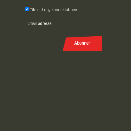
Tilmeld mig kundeklubben
E-
post
(Påkrævet)
Abonner