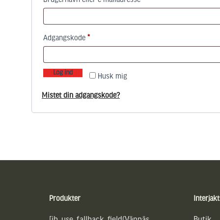
Brugernavn eller e-mailadresse
*
Påkrævet
Adgangskode
*
Log ind
Husk mig
Mistet din adgangskode?
Sidfot
Produkter
Interjakt
[ih_use_fallback_field(Vännäs
Butik