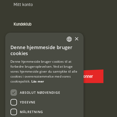
Mitt konto
Kundeklub
Information om kundeklub.
×
Tilmeld mig kundeklubben
Denne hjemmeside bruger
SWEDISH
cookies
E-
DANISH
post
Denne hjemmeside bruger cookies til at
forbedre brugeroplevelsen. Ved at bruge
(Påkrævet)
vores hjemmeside giver du samtykke til alle
cookies i overensstemmelse med vores
Abonner
cookiepolitik.
Läs mer
ABSOLUT NØDVENDIGE
YDEEVNE
MÅLRETNING