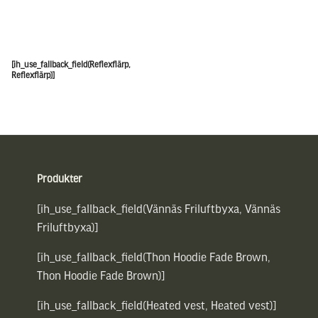
[ih_use_fallback_field(Reflexflärp,
Reflexflärp)]
Sidfot
Produkter
[ih_use_fallback_field(Vännäs Friluftbyxa, Vännäs
Friluftbyxa)]
[ih_use_fallback_field(Thon Hoodie Fade Brown,
Thon Hoodie Fade Brown)]
[ih_use_fallback_field(Heated vest, Heated vest)]