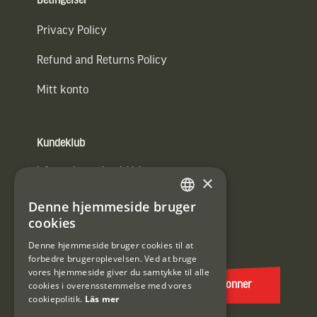
Betingelser
Privacy Policy
Refund and Returns Policy
Mitt konto
Kundeklub
Information om kundeklub.
×
Tilmeld mig kundeklubben
Denne hjemmeside bruger
SWEDISH
cookies
E-
DANISH
post
Denne hjemmeside bruger cookies til at
forbedre brugeroplevelsen. Ved at bruge
(Påkrævet)
vores hjemmeside giver du samtykke til alle
cookies i overensstemmelse med vores
Abonner
cookiepolitik.
Läs mer