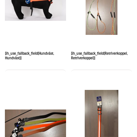
[ih_use_fallback_field(Hundväst,
[ih_use_fallback_field(Retriverkoppel,
Hundväst)]
Retriverkoppel)]