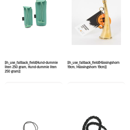
[ih_use_fallback_field(Hund-dummie
[ih_use_fallback_field(Mässingshorn
liten 250 gram, Hund-dummie liten
19cm, Mässingshorn 19cm)]
250 gram)]