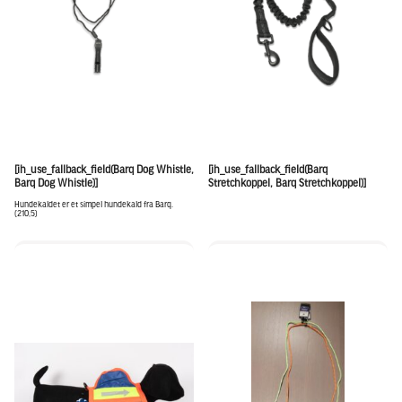
[ih_use_fallback_field(Barq Dog Whistle,
[ih_use_fallback_field(Barq
Barq Dog Whistle)]
Stretchkoppel, Barq Stretchkoppel)]
Hundekaldet er et simpel hundekald fra Barq.
(210,5)