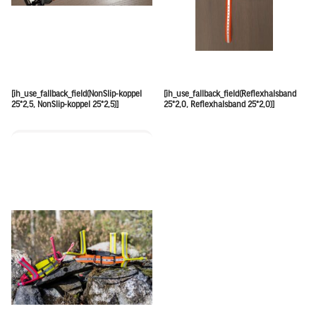
[ih_use_fallback_field(NonSlip-koppel
[ih_use_fallback_field(Reflexhalsband
25*2,5, NonSlip-koppel 25*2,5)]
25*2,0, Reflexhalsband 25*2,0)]