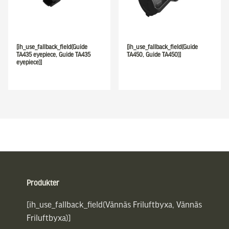
[ih_use_fallback_field(Guide
[ih_use_fallback_field(Guide
TA435 eyepiece, Guide TA435
TA450, Guide TA450)]
eyepiece)]
Sidfot
Produkter
[ih_use_fallback_field(Vännäs Friluftbyxa, Vännäs
Friluftbyxa)]