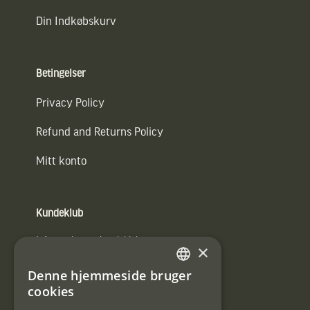
Din Indkøbskurv
Betingelser
Privacy Policy
Refund and Returns Policy
Mitt konto
Kundeklub
Information om kundeklub.
×
Tilmeld mig kundeklubben
Denne hjemmeside bruger
SWEDISH
cookies
E-
DANISH