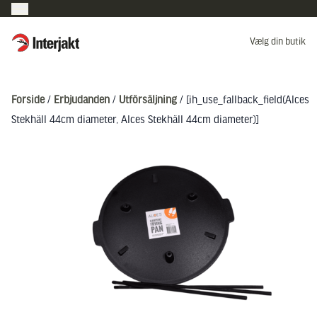
Interjakt DK
Vælg din butik
Hoppa till innehåll
Forside
/
Erbjudanden
/
Utförsäljning
/ [ih_use_fallback_field(Alces
Stekhäll 44cm diameter, Alces Stekhäll 44cm diameter)]