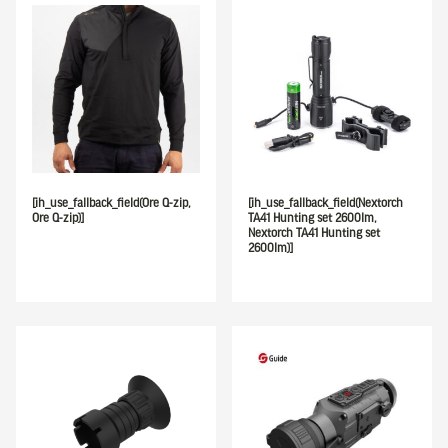
[ih_use_fallback_field(Ore Q-zip,
[ih_use_fallback_field(Nextorch
Ore Q-zip)]
TA41 Hunting set 2600lm,
Nextorch TA41 Hunting set
2600lm)]