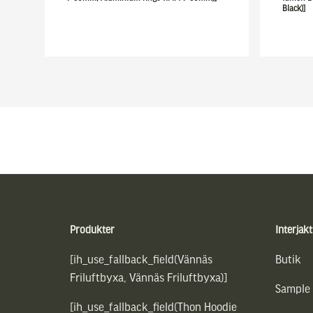
Black)]
Sidfot
Produkter
Interjakt
[ih_use_fallback_field(Vännäs
Butik
Friluftbyxa, Vännäs Friluftbyxa)]
Sample
[ih_use_fallback_field(Thon Hoodie