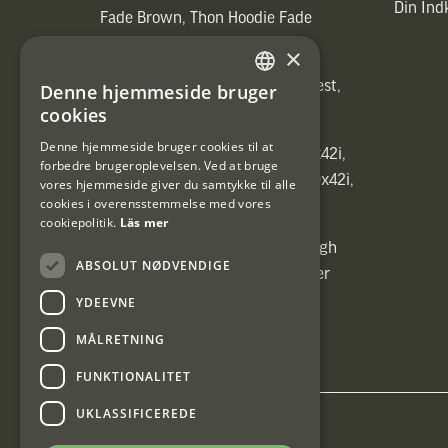
Din In
Fade Brown, Thon Hoodie Fade
Brown)]
×
[ih_use_fallback_field(Heated vest,
Denne hjemmeside bruger
SWEDISH
Heated vest)]
cookies
DANISH
Denne hjemmeside bruger cookies til at
[ih_use_fallback_field(C6 1,7-10x42i,
forbedre brugeroplevelsen. Ved at bruge
6ggr förstoringsväxel!, C6 1,7-10x42i,
vores hjemmeside giver du samtykke til alle
cookies i overensstemmelse med vores
6ggr förstoringsväxel!)]
cookiepolitik.
Läs mer
[ih_use_fallback_field(Carrier High
ABSOLUT NØDVENDIGE
Energy Professional 15kg, Carrier
High Energy Professional 15kg)]
YDEEVNE
MÅLRETNING
FUNKTIONALITET
UKLASSIFICEREDE
Interjakt DK