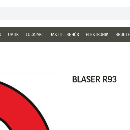
D
OPTIK
LOCKJAKT
JAKTTILLBEHÖR
ELEKTRONIK
BRUGTE
BLASER R93