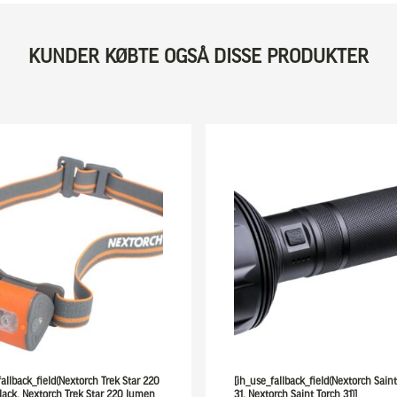
KUNDER KØBTE OGSÅ DISSE PRODUKTER
fallback_field(Nextorch Trek Star 220
[ih_use_fallback_field(Nextorch Sain
ack, Nextorch Trek Star 220 lumen
31, Nextorch Saint Torch 31)]