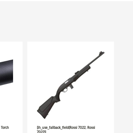
t Torch
[ih_use_fallback_field(Rossi 7022, Rossi
7022)]