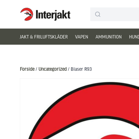
Interjakt DK
Hoppa till innehåll
JAKT & FRILUFTSKLÄDER
VAPEN
AMMUNITION
HUN
Forside
/
Uncategorized
/ Blaser R93