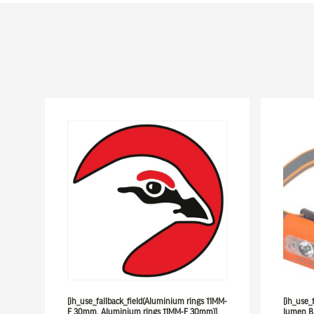
[ih_use_fallback_field(Aluminium rings 11MM-
[ih_use_
F 30mm, Aluminium rings 11MM-F 30mm)]
lumen Bl