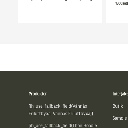
1300lm)]
Sidfot
Produkter
Interjakt
[ih_use_fallback_field(Vännäs
Butik
Friluftbyxa, Vännäs Friluftbyxa)]
Sample
[ih_use_fallback_field(Thon Hoodie