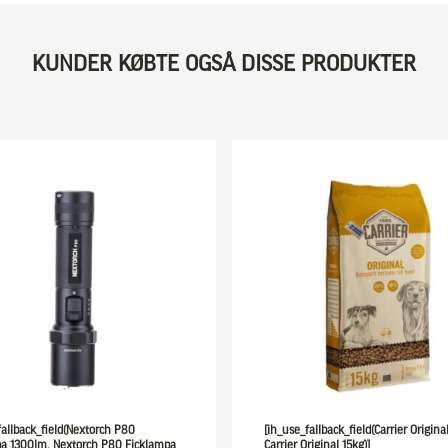
KUNDER KØBTE OGSÅ DISSE PRODUKTER
fallback_field(Nextorch P80
[ih_use_fallback_field(Carrier Origina
a 1300lm, Nextorch P80 Ficklampa
Carrier Original 15kg)]