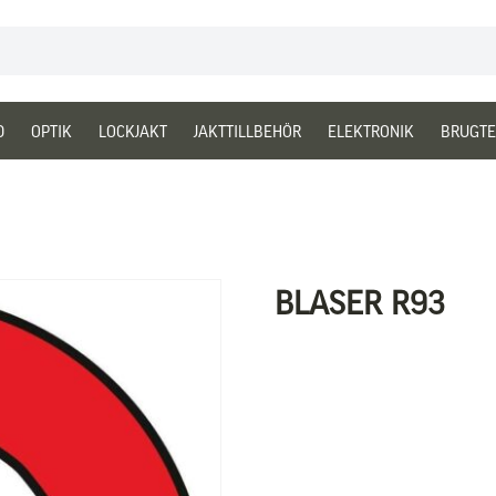
D
OPTIK
LOCKJAKT
JAKTTILLBEHÖR
ELEKTRONIK
BRUGTE
BLASER R93