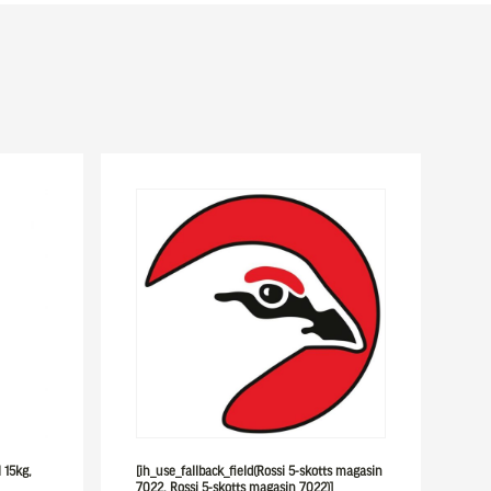
l 15kg,
[ih_use_fallback_field(Rossi 5-skotts magasin
7022, Rossi 5-skotts magasin 7022)]