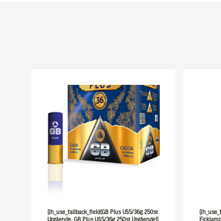
[ih_use_fallback_field(GB Plus US5/36g 250st
[ih_use_
Utgående, GB Plus US5/36g 250st Utgående)]
Ficklamp