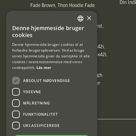
Din In
Fade Brown, Thon Hoodie Fade
Brown)]
×
[ih_use_fallback_field(Heated vest,
Denne hjemmeside bruger
SWEDISH
Heated vest)]
cookies
DANISH
Denne hjemmeside bruger cookies til at
[ih_use_fallback_field(C6 1,7-10x42i,
forbedre brugeroplevelsen. Ved at bruge
6ggr förstoringsväxel!, C6 1,7-10x42i,
vores hjemmeside giver du samtykke til alle
cookies i overensstemmelse med vores
6ggr förstoringsväxel!)]
cookiepolitik.
Läs mer
[ih_use_fallback_field(Carrier High
ABSOLUT NØDVENDIGE
Energy Professional 15kg, Carrier
High Energy Professional 15kg)]
YDEEVNE
MÅLRETNING
FUNKTIONALITET
UKLASSIFICEREDE
Interjakt DK