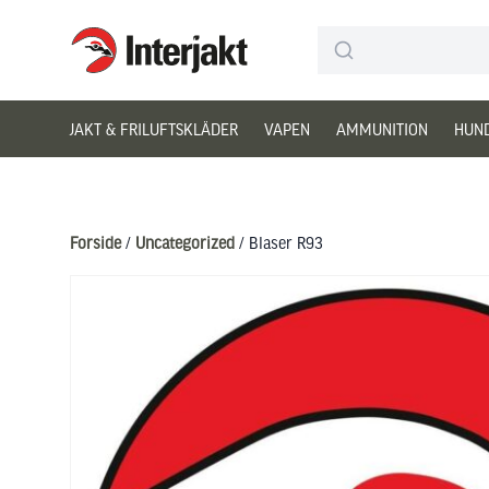
Interjakt DK
Hoppa till innehåll
JAKT & FRILUFTSKLÄDER
VAPEN
AMMUNITION
HUN
Forside
/
Uncategorized
/ Blaser R93