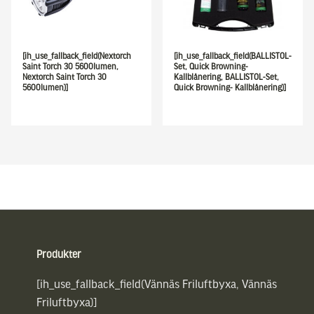
[ih_use_fallback_field(Nextorch
[ih_use_fallback_field(BALLISTOL-
Saint Torch 30 5600lumen,
Set, Quick Browning-
Nextorch Saint Torch 30
Kallblånering, BALLISTOL-Set,
5600lumen)]
Quick Browning- Kallblånering)]
Sidfot
Produkter
[ih_use_fallback_field(Vännäs Friluftbyxa, Vännäs
Friluftbyxa)]