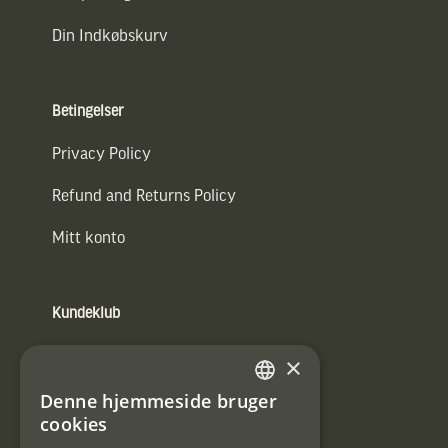
Din Indkøbskurv
Betingelser
Privacy Policy
Refund and Returns Policy
Mitt konto
Kundeklub
Information om kundeklub.
×
Tilmeld mig kundeklubben
Denne hjemmeside bruger
SWEDISH
cookies
E-
DANISH