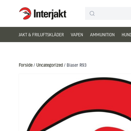
Interjakt DK
Hoppa till innehåll
JAKT & FRILUFTSKLÄDER
VAPEN
AMMUNITION
HUN
Forside
/
Uncategorized
/ Blaser R93