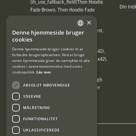
[ih_use_fallback_field(Thon Hoodie
Din In
Fade Brown, Thon Hoodie Fade
Brown)]
×
[ih_use_fallback_field(Heated vest,
Denne hjemmeside bruger
SWEDISH
Heated vest)]
cookies
DANISH
Denne hjemmeside bruger cookies til at
[ih_use_fallback_field(C6 1,7-10x42i,
forbedre brugeroplevelsen. Ved at bruge
6ggr förstoringsväxel!, C6 1,7-10x42i,
vores hjemmeside giver du samtykke til alle
cookies i overensstemmelse med vores
6ggr förstoringsväxel!)]
cookiepolitik.
Läs mer
[ih_use_fallback_field(Carrier High
ABSOLUT NØDVENDIGE
Energy Professional 15kg, Carrier
High Energy Professional 15kg)]
YDEEVNE
MÅLRETNING
FUNKTIONALITET
UKLASSIFICEREDE