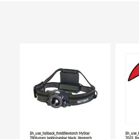
[ih_use_fallback_field(Nextorch MyStar
[ih_use_
760lumen laddningsbar black, Nextorch
7022, Ro