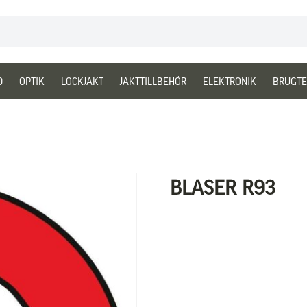
D
OPTIK
LOCKJAKT
JAKTTILLBEHÖR
ELEKTRONIK
BRUGTE
BLASER R93