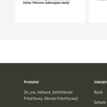
MyStar 760lumen laddningsbar black)]
Sidfot
Produkter
Interjakt
[ih_use_fallback_field(Vännäs
Butik
Friluftbyxa, Vännäs Friluftbyxa)]
Sample