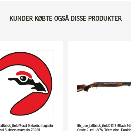
KUNDER KØBTE OGSÅ DISSE PRODUKTER
fallback_field(Rossi 5-skotts magasin
[ih_use_fallback_field(J12 B (Black Ma
ssi 5-skotts magasin 7022)]
Grade 2, cal 12/76, 76cm pipa. Danish