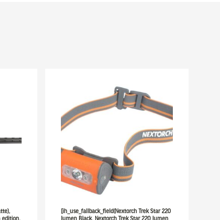
tte),
[ih_use_fallback_field(Nextorch Trek Star 220
 edition,
lumen Black, Nextorch Trek Star 220 lumen