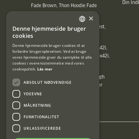
Din In
Fade Brown, Thon Hoodie Fade
Brown)]
×
[ih_use_fallback_field(Heated vest,
Denne hjemmeside bruger
SWEDISH
Heated vest)]
cookies
DANISH
Denne hjemmeside bruger cookies til at
[ih_use_fallback_field(C6 1,7-10x42i,
forbedre brugeroplevelsen. Ved at bruge
6ggr förstoringsväxel!, C6 1,7-10x42i,
vores hjemmeside giver du samtykke til alle
cookies i overensstemmelse med vores
6ggr förstoringsväxel!)]
cookiepolitik.
Läs mer
[ih_use_fallback_field(Carrier High
ABSOLUT NØDVENDIGE
Energy Professional 15kg, Carrier
High Energy Professional 15kg)]
YDEEVNE
MÅLRETNING
FUNKTIONALITET
UKLASSIFICEREDE
Interjakt DK