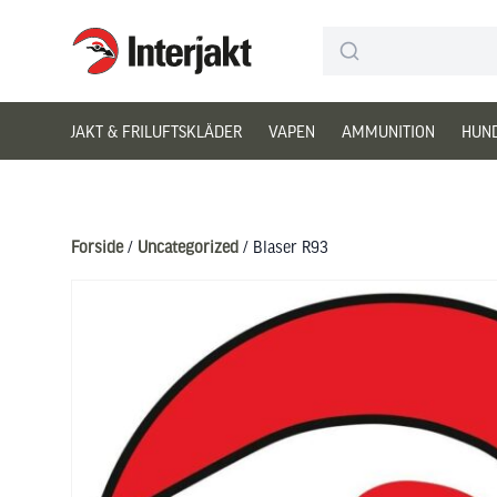
Interjakt DK
Hoppa till innehåll
JAKT & FRILUFTSKLÄDER
VAPEN
AMMUNITION
HUN
Forside
/
Uncategorized
/ Blaser R93