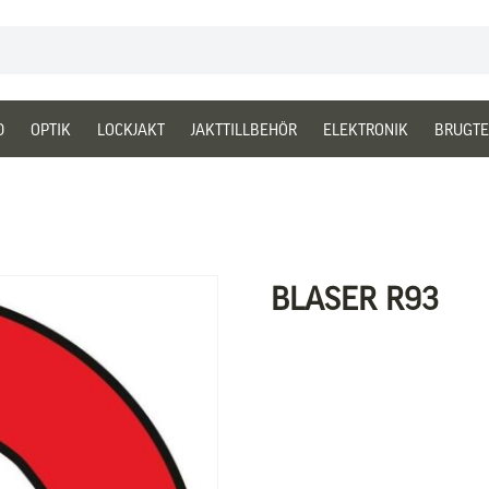
D
OPTIK
LOCKJAKT
JAKTTILLBEHÖR
ELEKTRONIK
BRUGTE
BLASER R93