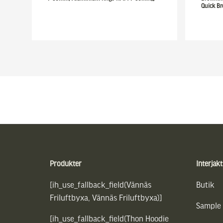
Quick Br
Sidfot
Produkter
Interjakt
[ih_use_fallback_field(Vännäs
Butik
Friluftbyxa, Vännäs Friluftbyxa)]
Sample
[ih_use_fallback_field(Thon Hoodie