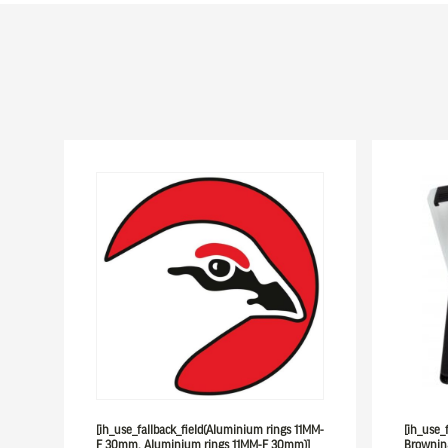
[ih_use_fallback_field(Aluminium rings 11MM-
[ih_use_
F 30mm, Aluminium rings 11MM-F 30mm)]
Browning