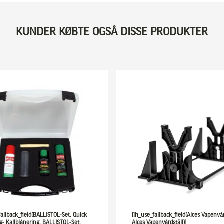
KUNDER KØBTE OGSÅ DISSE PRODUKTER
fallback_field(BALLISTOL-Set, Quick
[ih_use_fallback_field(Alces Vapenvår
- Kallblånering, BALLISTOL-Set,
Alces Vapenvårdställ)]