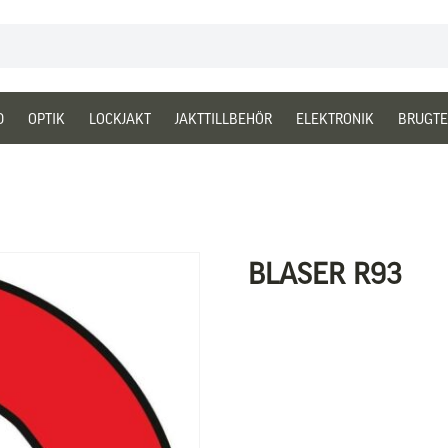
D
OPTIK
LOCKJAKT
JAKTTILLBEHÖR
ELEKTRONIK
BRUGTE
BLASER R93