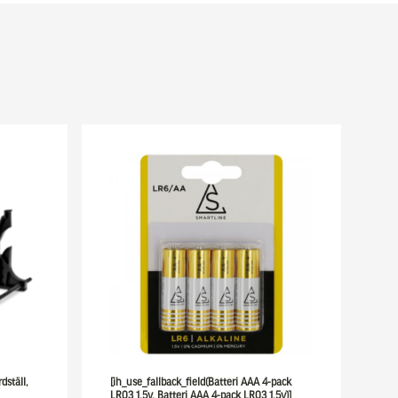
dställ,
[ih_use_fallback_field(Batteri AAA 4-pack
LR03 1,5v, Batteri AAA 4-pack LR03 1,5v)]