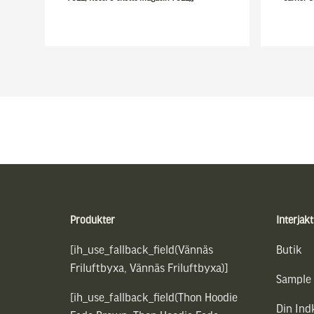
Sidfot
Produkter
Interjakt
[ih_use_fallback_field(Vännäs
Butik
Friluftbyxa, Vännäs Friluftbyxa)]
Sample
[ih_use_fallback_field(Thon Hoodie
Din In