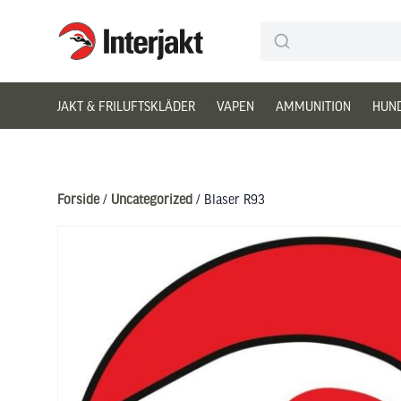
Interjakt DK
Hoppa till innehåll
JAKT & FRILUFTSKLÄDER
VAPEN
AMMUNITION
HUN
Forside
/
Uncategorized
/ Blaser R93