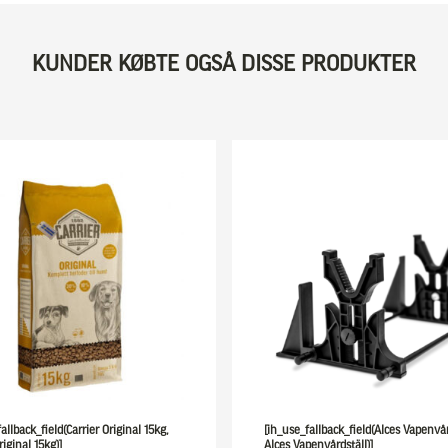
KUNDER KØBTE OGSÅ DISSE PRODUKTER
allback_field(Carrier Original 15kg,
[ih_use_fallback_field(Alces Vapenvår
riginal 15kg)]
Alces Vapenvårdställ)]