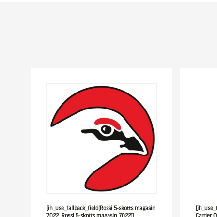
[ih_use_fallback_field(Rossi 5-skotts magasin
[ih_use_f
7022, Rossi 5-skotts magasin 7022)]
Carrier O