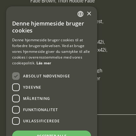
Fade Brown, Thon Hoodie Fade
Brown)]
×
[ih_use_fallback_field(Heated vest,
Denne hjemmeside bruger
SWEDISH
Heated vest)]
cookies
DANISH
Denne hjemmeside bruger cookies til at
[ih_use_fallback_field(C6 1,7-10x42i,
forbedre brugeroplevelsen. Ved at bruge
6ggr förstoringsväxel!, C6 1,7-10x42i,
vores hjemmeside giver du samtykke til alle
cookies i overensstemmelse med vores
6ggr förstoringsväxel!)]
cookiepolitik.
Läs mer
[ih_use_fallback_field(Carrier High
ABSOLUT NØDVENDIGE
Energy Professional 15kg, Carrier
High Energy Professional 15kg)]
YDEEVNE
MÅLRETNING
FUNKTIONALITET
UKLASSIFICEREDE
Interjakt DK