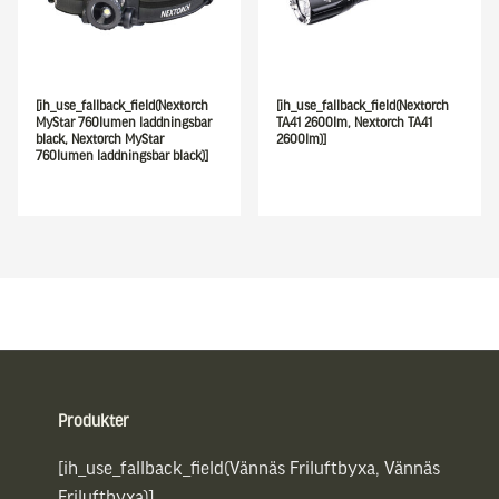
[ih_use_fallback_field(Nextorch
[ih_use_fallback_field(Nextorch
MyStar 760lumen laddningsbar
TA41 2600lm, Nextorch TA41
black, Nextorch MyStar
2600lm)]
760lumen laddningsbar black)]
Sidfot
Produkter
[ih_use_fallback_field(Vännäs Friluftbyxa, Vännäs
Friluftbyxa)]