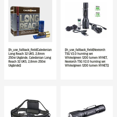
[ih_use_fallback_field(Caledonian
[ih_use_fallback_field(Nextorch
Long Reach 32 UK5, 2,8mm
T5G V2.0 hunting set
250st Utgånde, Caledonian Long
White/green 1200 lumen NYHET,
Reach 32 UK5, 2,8mm 250st
Nextorch T5G V2.0 hunting set
Utgånde)]
White/green 1200 lumen NYHET)]