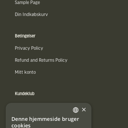
Sample Page
Din Indkøbskurv
Betingelser
Privacy Policy
Refund and Returns Policy
Mitt konto
Kundeklub
Information om kundeklub.
×
Tilmeld mig kundeklubben
Denne hjemmeside bruger
SWEDISH
cookies
E-