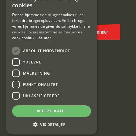
SWEDISH
cookies
E-
DANISH
post
Denne hjemmeside bruger cookies til at
forbedre brugeroplevelsen. Ved at bruge
(Påkrævet)
vores hjemmeside giver du samtykke til alle
cookies i overensstemmelse med vores
Abonner
cookiepolitik.
Läs mer
ABSOLUT NØDVENDIGE
YDEEVNE
MÅLRETNING
FUNKTIONALITET
Interjakt DK
UKLASSIFICEREDE
Interjakt Sweden AB, Årjäng
ACCEPTER ALLE
Org: 553222-3915
VIS DETALJER