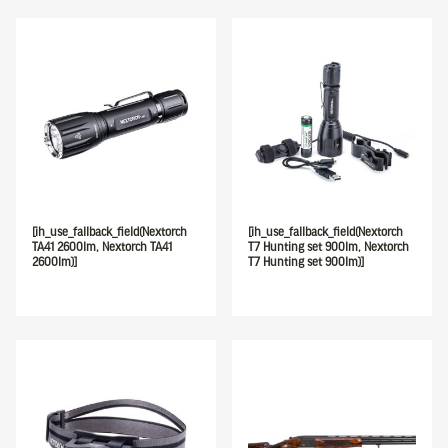
[ih_use_fallback_field(Nextorch
[ih_use_fallback_field(Nextorch
TA41 2600lm, Nextorch TA41
T7 Hunting set 900lm, Nextorch
2600lm)]
T7 Hunting set 900lm)]