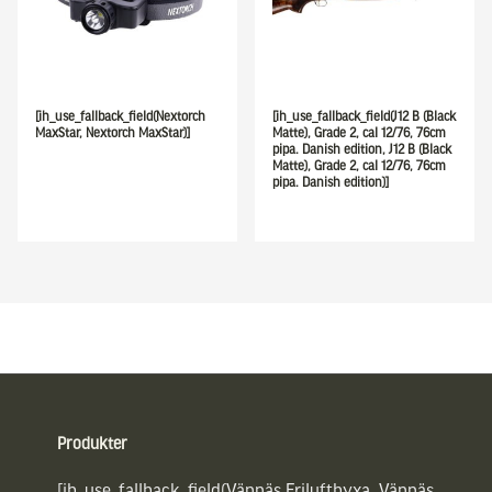
[ih_use_fallback_field(Nextorch
[ih_use_fallback_field(J12 B (Black
MaxStar, Nextorch MaxStar)]
Matte), Grade 2, cal 12/76, 76cm
pipa. Danish edition, J12 B (Black
Matte), Grade 2, cal 12/76, 76cm
pipa. Danish edition)]
Sidfot
Produkter
[ih_use_fallback_field(Vännäs Friluftbyxa, Vännäs