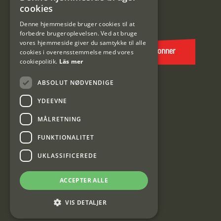
SWEDISH
cookies
E-
DANISH
post
Denne hjemmeside bruger cookies til at
forbedre brugeroplevelsen. Ved at bruge
(Påkrævet)
vores hjemmeside giver du samtykke til alle
cookies i overensstemmelse med vores
Abonner
cookiepolitik.
Läs mer
ABSOLUT NØDVENDIGE
YDEEVNE
MÅLRETNING
FUNKTIONALITET
Interjakt DK
UKLASSIFICEREDE
Interjakt Sweden AB, Årjäng
ACCEPTER ALLE
Org: 553222-3915
VIS DETALJER