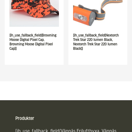
[ih_use_fallback_field(Browning
[ih_use_fallback_field(Nextorch
Moose Digital Pixel Cap,
Trek Star 220 lumen Black,
Browning Moose Digital Pixel
Nextorch Trek Star 220 lumen
Cap)]
Black)]
Sidfot
Produkter
[ih_use_fallback_field(Vännäs Friluftbyxa, Vännäs