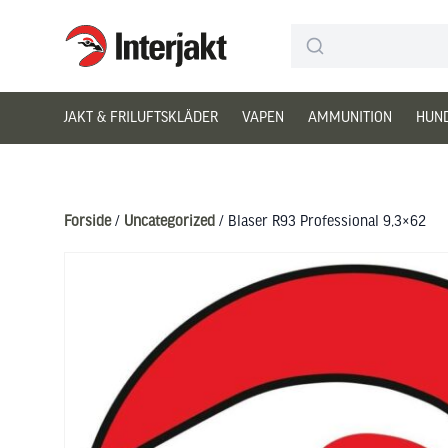
Interjakt DK
Hoppa till innehåll
JAKT & FRILUFTSKLÄDER
VAPEN
AMMUNITION
HUN
Forside
/
Uncategorized
/ Blaser R93 Professional 9,3×62