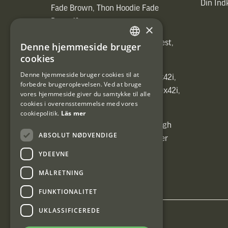
Din In
Fade Brown, Thon Hoodie Fade
Brown)]
×
[ih_use_fallback_field(Heated vest,
Denne hjemmeside bruger
SWEDISH
Heated vest)]
cookies
DANISH
Denne hjemmeside bruger cookies til at
[ih_use_fallback_field(C6 1,7-10x42i,
forbedre brugeroplevelsen. Ved at bruge
6ggr förstoringsväxel!, C6 1,7-10x42i,
vores hjemmeside giver du samtykke til alle
cookies i overensstemmelse med vores
6ggr förstoringsväxel!)]
cookiepolitik.
Läs mer
[ih_use_fallback_field(Carrier High
ABSOLUT NØDVENDIGE
Energy Professional 15kg, Carrier
High Energy Professional 15kg)]
YDEEVNE
MÅLRETNING
FUNKTIONALITET
UKLASSIFICEREDE
Interjakt DK