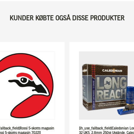
KUNDER KØBTE OGSÅ DISSE PRODUKTER
fallback_field(Rossi 5-skotts magasin
[ih_use_fallback_field(Caledonian L
ssi 5-skotts magasin 7022)]
32 UK5, 2,8mm 250st Utgånde, Cale