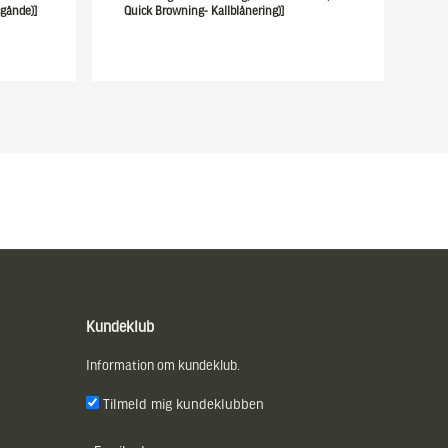
gånde)]
Quick Browning- Kallblånering)]
Kundeklub
Information om kundeklub.
Tilmeld mig kundeklubben
E-