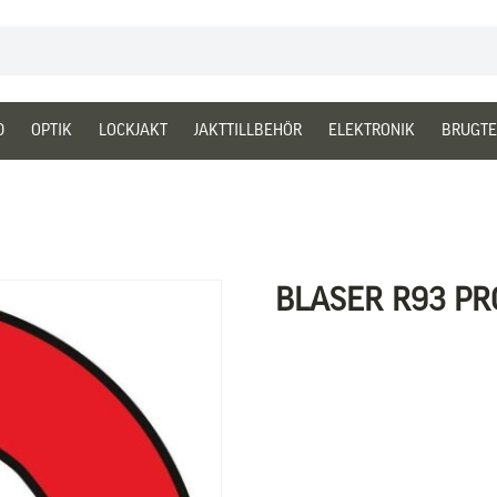
D
OPTIK
LOCKJAKT
JAKTTILLBEHÖR
ELEKTRONIK
BRUGTE
BLASER R93 PR