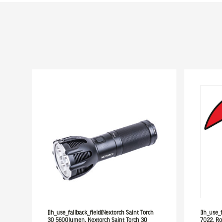
[ih_use_fallback_field(Nextorch Saint Torch
[ih_use_
30 5600lumen, Nextorch Saint Torch 30
7022, Ro