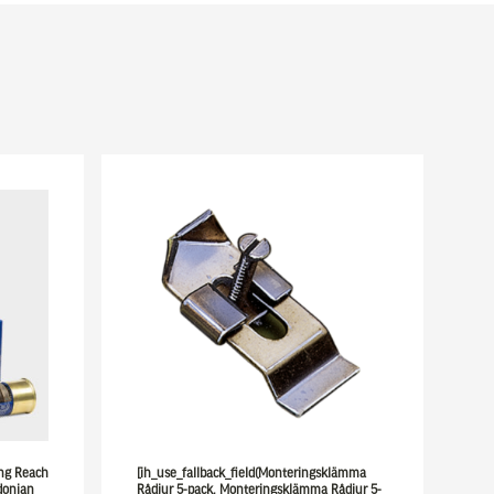
ong Reach
[ih_use_fallback_field(Monteringsklämma
donian
Rådjur 5-pack, Monteringsklämma Rådjur 5-