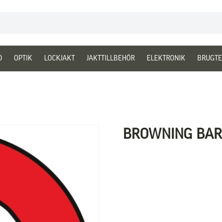
D
OPTIK
LOCKJAKT
JAKTTILLBEHÖR
ELEKTRONIK
BRUGTE
BROWNING BAR 