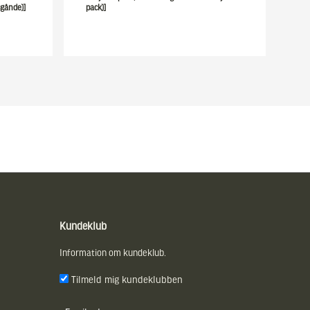
gånde)]
pack)]
Kundeklub
Information om kundeklub.
Tilmeld mig kundeklubben
E-