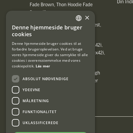
Din In
Fade Brown, Thon Hoodie Fade
Brown)]
×
[ih_use_fallback_field(Heated vest,
Denne hjemmeside bruger
SWEDISH
Heated vest)]
cookies
DANISH
Denne hjemmeside bruger cookies til at
[ih_use_fallback_field(C6 1,7-10x42i,
forbedre brugeroplevelsen. Ved at bruge
6ggr förstoringsväxel!, C6 1,7-10x42i,
vores hjemmeside giver du samtykke til alle
cookies i overensstemmelse med vores
6ggr förstoringsväxel!)]
cookiepolitik.
Läs mer
[ih_use_fallback_field(Carrier High
ABSOLUT NØDVENDIGE
Energy Professional 15kg, Carrier
High Energy Professional 15kg)]
YDEEVNE
MÅLRETNING
FUNKTIONALITET
UKLASSIFICEREDE
Interjakt DK