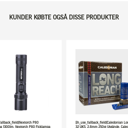
KUNDER KØBTE OGSÅ DISSE PRODUKTER
fallback_field(Nextorch P80
[ih_use_fallback_field(Caledonian L
a 1300lm, Nextorch P80 Ficklampa
32 UK5, 2,8mm 250st Utgånde, Cale