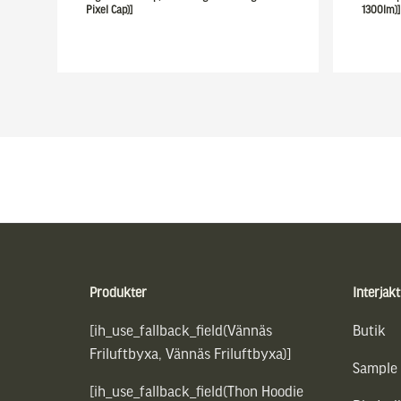
Pixel Cap)]
1300lm)]
Sidfot
Produkter
Interjakt
[ih_use_fallback_field(Vännäs
Butik
Friluftbyxa, Vännäs Friluftbyxa)]
Sample
[ih_use_fallback_field(Thon Hoodie