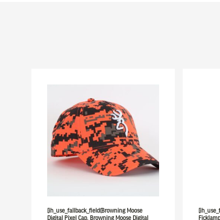
[ih_use_fallback_field(Browning Moose
[ih_use_
Digital Pixel Cap, Browning Moose Digital
Ficklamp