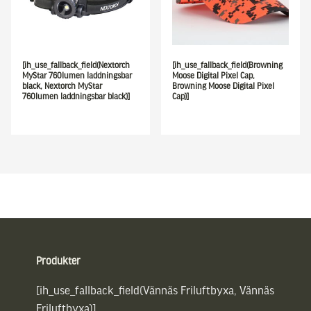
[ih_use_fallback_field(Nextorch
[ih_use_fallback_field(Browning
MyStar 760lumen laddningsbar
Moose Digital Pixel Cap,
black, Nextorch MyStar
Browning Moose Digital Pixel
760lumen laddningsbar black)]
Cap)]
Sidfot
Produkter
[ih_use_fallback_field(Vännäs Friluftbyxa, Vännäs
Friluftbyxa)]