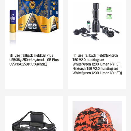
[ih_use_fallback_field(GB Plus
[ih_use_fallback_field(Nextorch
US5/36g 250st Utgående, GB Plus
T5G V2.0 hunting set
US5/36g 250st Utgående)]
White/green 1200 lumen NYHET,
Nextorch T5G V2.0 hunting set
White/green 1200 lumen NYHET)]