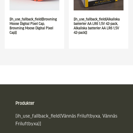
[ih_use_fallback_field(Browning
[ih_use_fallback_field(Alkaliska
Moose Digital Pixel Cap,
batterier AA LR6 1,5V 42-pack,
Browning Moose Digital Pixel
Alkaliska batterier AA LR6 1,5V
Cap)]
42-pack)]
Sidfot
Produkter
[ih_use_fallback_field(Vännäs Friluftbyxa, Vännäs
Friluftbyxa)]