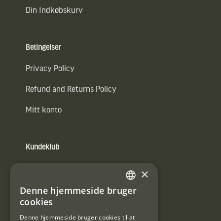
Din Indkøbskurv
Betingelser
Privacy Policy
Refund and Returns Policy
Mitt konto
Kundeklub
Information om kundeklub.
×
Tilmeld mig kundeklubben
Denne hjemmeside bruger
SWEDISH
cookies
E-
DANISH
post
Denne hjemmeside bruger cookies til at