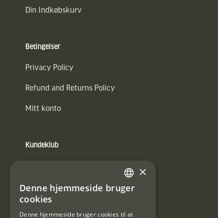
Din Indkøbskurv
Betingelser
Privacy Policy
Refund and Returns Policy
Mitt konto
Kundeklub
Information om kundeklub.
×
Tilmeld mig kundeklubben
Denne hjemmeside bruger
SWEDISH
cookies
E-
DANISH
post
Denne hjemmeside bruger cookies til at