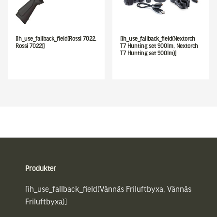
[ih_use_fallback_field(Rossi 7022,
[ih_use_fallback_field(Nextorch
Rossi 7022)]
T7 Hunting set 900lm, Nextorch
T7 Hunting set 900lm)]
Sidfot
Produkter
[ih_use_fallback_field(Vännäs Friluftbyxa, Vännäs
Friluftbyxa)]