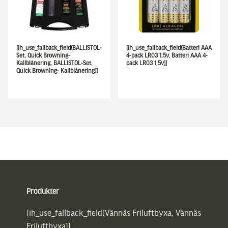
[ih_use_fallback_field(BALLISTOL-
[ih_use_fallback_field(Batteri AAA
Set, Quick Browning-
4-pack LR03 1,5v, Batteri AAA 4-
Kallblånering, BALLISTOL-Set,
pack LR03 1,5v)]
Quick Browning- Kallblånering)]
Sidfot
Produkter
[ih_use_fallback_field(Vännäs Friluftbyxa, Vännäs
Friluftbyxa)]