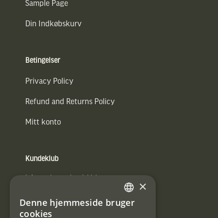
Sample Page
Din Indkøbskurv
Betingelser
Privacy Policy
Refund and Returns Policy
Mitt konto
Kundeklub
Information om kundeklub.
×
Tilmeld mig kundeklubben
Denne hjemmeside bruger
SWEDISH
cookies
E-