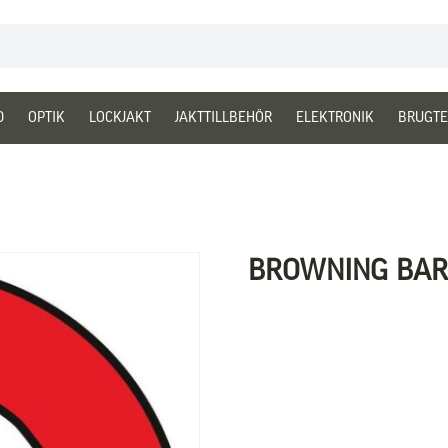
D
OPTIK
LOCKJAKT
JAKTTILLBEHÖR
ELEKTRONIK
BRUGTE
BROWNING BAR 