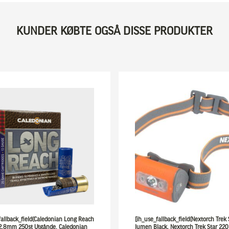
KUNDER KØBTE OGSÅ DISSE PRODUKTER
fallback_field(Caledonian Long Reach
[ih_use_fallback_field(Nextorch Trek
 2,8mm 250st Utgånde, Caledonian
lumen Black, Nextorch Trek Star 22