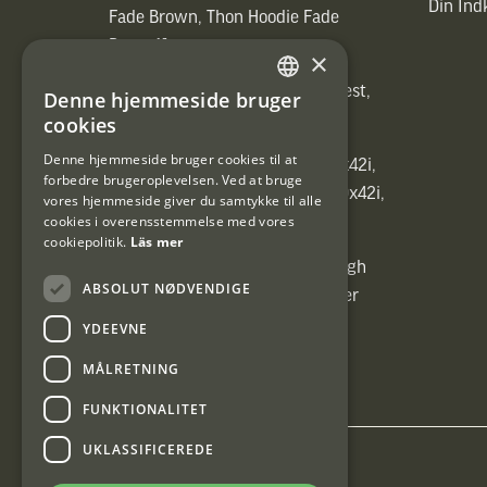
Din In
Fade Brown, Thon Hoodie Fade
Brown)]
×
[ih_use_fallback_field(Heated vest,
Denne hjemmeside bruger
SWEDISH
Heated vest)]
cookies
DANISH
Denne hjemmeside bruger cookies til at
[ih_use_fallback_field(C6 1,7-10x42i,
forbedre brugeroplevelsen. Ved at bruge
6ggr förstoringsväxel!, C6 1,7-10x42i,
vores hjemmeside giver du samtykke til alle
cookies i overensstemmelse med vores
6ggr förstoringsväxel!)]
cookiepolitik.
Läs mer
[ih_use_fallback_field(Carrier High
ABSOLUT NØDVENDIGE
Energy Professional 15kg, Carrier
High Energy Professional 15kg)]
YDEEVNE
MÅLRETNING
FUNKTIONALITET
UKLASSIFICEREDE
Interjakt DK