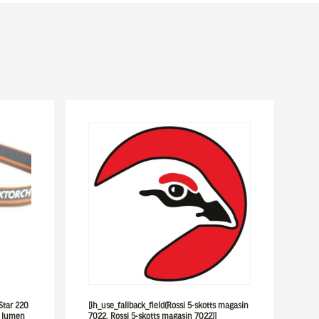
 Star 220
[ih_use_fallback_field(Rossi 5-skotts magasin
0 lumen
7022, Rossi 5-skotts magasin 7022)]