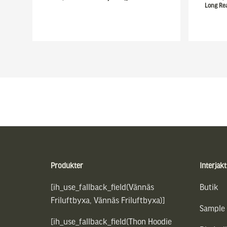
Long Re
Sidfot
Produkter
Interjakt
[ih_use_fallback_field(Vännäs
Butik
Friluftbyxa, Vännäs Friluftbyxa)]
Sample
[ih_use_fallback_field(Thon Hoodie