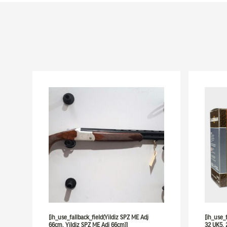
[ih_use_fallback_field(Yildiz SPZ ME Adj
[ih_use_
66cm, Yildiz SPZ ME Adj 66cm)]
32 UK5,