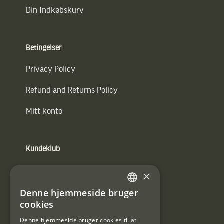
Din Indkøbskurv
Betingelser
Privacy Policy
Refund and Returns Policy
Mitt konto
Kundeklub
Information om kundeklub.
×
Tilmeld mig kundeklubben
Denne hjemmeside bruger
SWEDISH
cookies
E-
DANISH
post
Denne hjemmeside bruger cookies til at