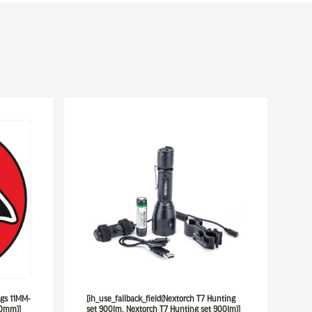
ngs 11MM-
[ih_use_fallback_field(Nextorch T7 Hunting
30mm)]
set 900lm, Nextorch T7 Hunting set 900lm)]