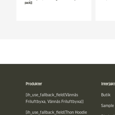
pack)]
Sidfot
Produkter
Interjakt
[ih_use_fallback_field(Vännäs
Butik
Friluftbyxa, Vännäs Friluftbyxa)]
Sample
[ih_use_fallback_field(Thon Hoodie