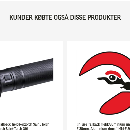
KUNDER KØBTE OGSÅ DISSE PRODUKTER
fallback_field(Nextorch Saint Torch
[ih_use_fallback_field(Aluminium ri
rch Saint Torch 31)]
F 30mm, Aluminium rings 11MM-F 