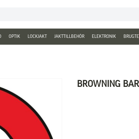
D
OPTIK
LOCKJAKT
JAKTTILLBEHÖR
ELEKTRONIK
BRUGTE
BROWNING BAR 