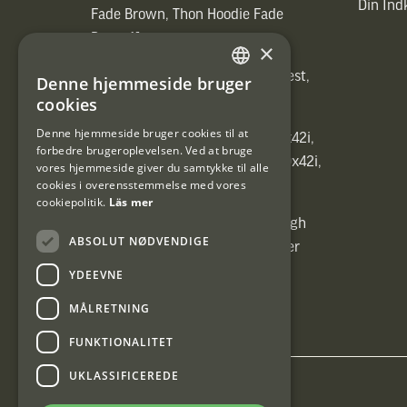
Din In
Fade Brown, Thon Hoodie Fade
Brown)]
×
[ih_use_fallback_field(Heated vest,
Denne hjemmeside bruger
SWEDISH
Heated vest)]
cookies
DANISH
Denne hjemmeside bruger cookies til at
[ih_use_fallback_field(C6 1,7-10x42i,
forbedre brugeroplevelsen. Ved at bruge
6ggr förstoringsväxel!, C6 1,7-10x42i,
vores hjemmeside giver du samtykke til alle
cookies i overensstemmelse med vores
6ggr förstoringsväxel!)]
cookiepolitik.
Läs mer
[ih_use_fallback_field(Carrier High
ABSOLUT NØDVENDIGE
Energy Professional 15kg, Carrier
High Energy Professional 15kg)]
YDEEVNE
MÅLRETNING
FUNKTIONALITET
UKLASSIFICEREDE
Interjakt DK