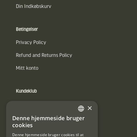
Din Indkøbskurv
Betingelser
Privacy Policy
Refund and Returns Policy
Mitt konto
Kundeklub
Information om kundeklub.
×
Tilmeld mig kundeklubben
Denne hjemmeside bruger
SWEDISH
cookies
E-
DANISH
post
Denne hjemmeside bruger cookies til at