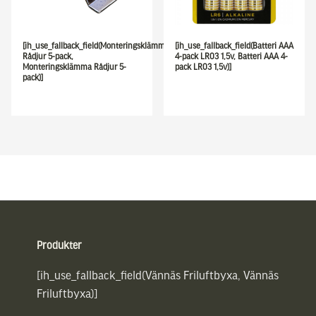
[ih_use_fallback_field(Monteringsklämma
[ih_use_fallback_field(Batteri AAA
Rådjur 5-pack,
4-pack LR03 1,5v, Batteri AAA 4-
Monteringsklämma Rådjur 5-
pack LR03 1,5v)]
pack)]
Sidfot
Produkter
[ih_use_fallback_field(Vännäs Friluftbyxa, Vännäs
Friluftbyxa)]