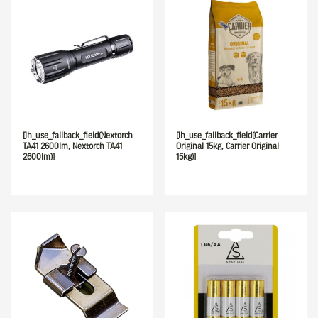
[ih_use_fallback_field(Nextorch
[ih_use_fallback_field(Carrier
TA41 2600lm, Nextorch TA41
Original 15kg, Carrier Original
2600lm)]
15kg)]