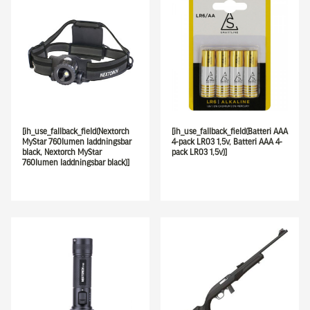
[ih_use_fallback_field(Nextorch
[ih_use_fallback_field(Batteri AAA
MyStar 760lumen laddningsbar
4-pack LR03 1,5v, Batteri AAA 4-
black, Nextorch MyStar
pack LR03 1,5v)]
760lumen laddningsbar black)]