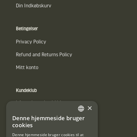
Din Indkøbskurv
Betingelser
Privacy Policy
Refund and Returns Policy
Mitt konto
Kundeklub
Information om kundeklub.
×
Tilmeld mig kundeklubben
Denne hjemmeside bruger
SWEDISH
cookies
E-
DANISH
post
Denne hjemmeside bruger cookies til at