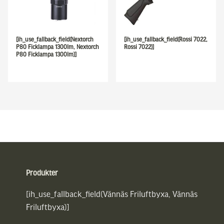
[ih_use_fallback_field(Nextorch
[ih_use_fallback_field(Rossi 7022,
P80 Ficklampa 1300lm, Nextorch
Rossi 7022)]
P80 Ficklampa 1300lm)]
Sidfot
Produkter
[ih_use_fallback_field(Vännäs Friluftbyxa, Vännäs
Friluftbyxa)]