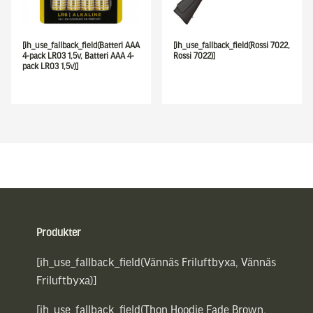
[ih_use_fallback_field(Batteri AAA
[ih_use_fallback_field(Rossi 7022,
4-pack LR03 1,5v, Batteri AAA 4-
Rossi 7022)]
pack LR03 1,5v)]
Sidfot
Produkter
[ih_use_fallback_field(Vännäs Friluftbyxa, Vännäs
Friluftbyxa)]
[ih_use_fallback_field(Thon Hoodie Fade Brown,