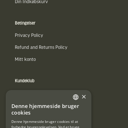
Din Indkøbskurv
Betingelser
Privacy Policy
Refund and Returns Policy
Mitt konto
Kundeklub
Information om kundeklub.
×
Tilmeld mig kundeklubben
Denne hjemmeside bruger
SWEDISH
cookies
E-
DANISH
post
Denne hjemmeside bruger cookies til at
forbedre brugeroplevelsen. Ved at bruge