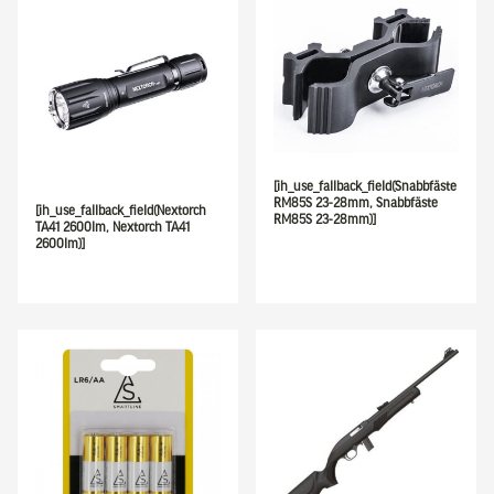
[ih_use_fallback_field(Snabbfäste
RM85S 23-28mm, Snabbfäste
[ih_use_fallback_field(Nextorch
RM85S 23-28mm)]
TA41 2600lm, Nextorch TA41
2600lm)]