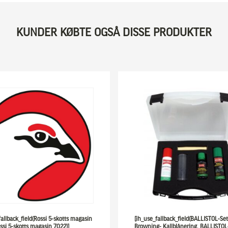
KUNDER KØBTE OGSÅ DISSE PRODUKTER
fallback_field(Rossi 5-skotts magasin
[ih_use_fallback_field(BALLISTOL-Set
ssi 5-skotts magasin 7022)]
Browning- Kallblånering, BALLISTOL