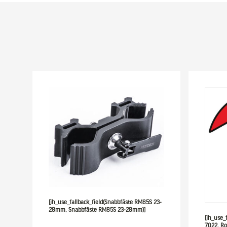
[ih_use_fallback_field(Snabbfäste RM85S 23-
28mm, Snabbfäste RM85S 23-28mm)]
[ih_use_
7022, Ro