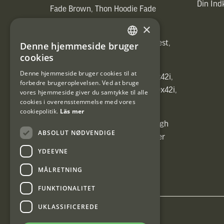
Din In
Fade Brown, Thon Hoodie Fade
Brown)]
×
[ih_use_fallback_field(Heated vest,
Denne hjemmeside bruger
SWEDISH
Heated vest)]
cookies
DANISH
Denne hjemmeside bruger cookies til at
[ih_use_fallback_field(C6 1,7-10x42i,
forbedre brugeroplevelsen. Ved at bruge
6ggr förstoringsväxel!, C6 1,7-10x42i,
vores hjemmeside giver du samtykke til alle
cookies i overensstemmelse med vores
6ggr förstoringsväxel!)]
cookiepolitik.
Läs mer
[ih_use_fallback_field(Carrier High
ABSOLUT NØDVENDIGE
Energy Professional 15kg, Carrier
High Energy Professional 15kg)]
YDEEVNE
MÅLRETNING
FUNKTIONALITET
UKLASSIFICEREDE
Interjakt DK