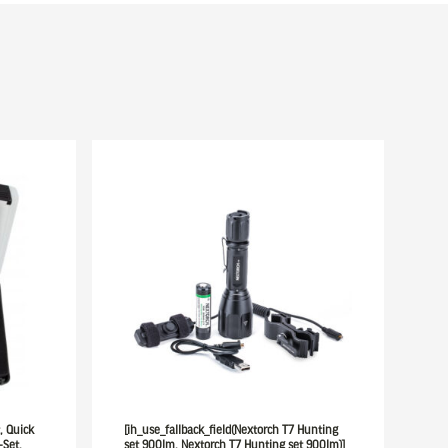
, Quick
[ih_use_fallback_field(Nextorch T7 Hunting
-Set,
set 900lm, Nextorch T7 Hunting set 900lm)]