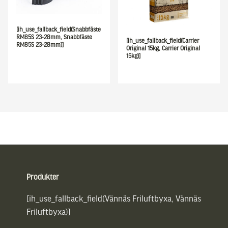
[ih_use_fallback_field(Snabbfäste
RM85S 23-28mm, Snabbfäste
[ih_use_fallback_field(Carrier
RM85S 23-28mm)]
Original 15kg, Carrier Original
15kg)]
Sidfot
Produkter
[ih_use_fallback_field(Vännäs Friluftbyxa, Vännäs
Friluftbyxa)]