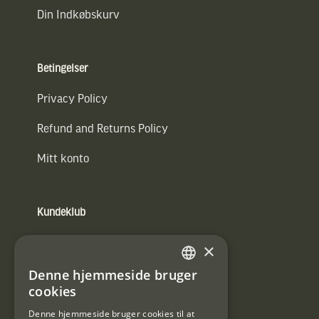
Din Indkøbskurv
Betingelser
Privacy Policy
Refund and Returns Policy
Mitt konto
Kundeklub
Information om kundeklub.
×
Tilmeld mig kundeklubben
Denne hjemmeside bruger
SWEDISH
cookies
E-
DANISH
post
Denne hjemmeside bruger cookies til at