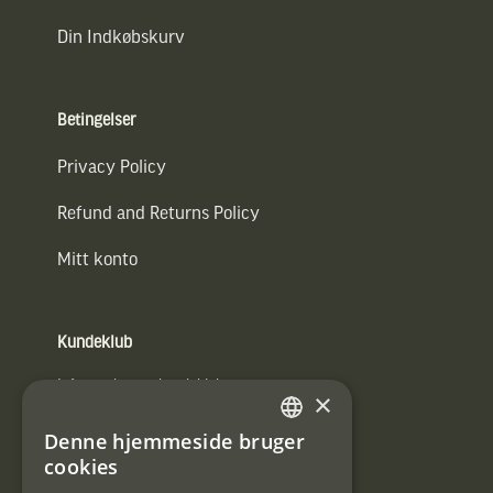
Din Indkøbskurv
Betingelser
Privacy Policy
Refund and Returns Policy
Mitt konto
Kundeklub
Information om kundeklub.
×
Tilmeld mig kundeklubben
Denne hjemmeside bruger
SWEDISH
cookies
E-
DANISH