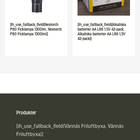
[ih_use_fallback_field(Nextorch
[ih_use_fallback_field(Alkaliska
P80 Ficklampa 1300lm, Nextorch
batterier AA LR6 1,5V 42-pack,
P80 Ficklampa 1300lm)]
Alkaliska batterier AA LR6 1,5V
42-pack)]
Sidfot
Produkter
[ih_use_fallback_field(Vännäs Friluftbyxa, Vännäs
Friluftbyxa)]