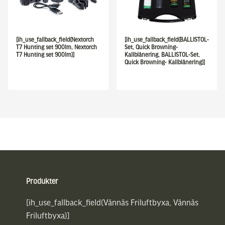
[ih_use_fallback_field(Nextorch
[ih_use_fallback_field(BALLISTOL-
T7 Hunting set 900lm, Nextorch
Set, Quick Browning-
T7 Hunting set 900lm)]
Kallblånering, BALLISTOL-Set,
Quick Browning- Kallblånering)]
Sidfot
Produkter
[ih_use_fallback_field(Vännäs Friluftbyxa, Vännäs
Friluftbyxa)]