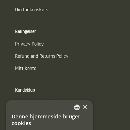
Din Indkøbskurv
Betingelser
Privacy Policy
Refund and Returns Policy
Mitt konto
Kundeklub
Information om kundeklub.
×
Tilmeld mig kundeklubben
Denne hjemmeside bruger
SWEDISH
cookies
E-
DANISH