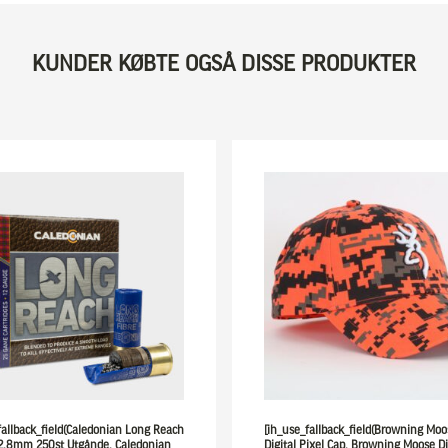
KUNDER KØBTE OGSÅ DISSE PRODUKTER
fallback_field(Caledonian Long Reach
[ih_use_fallback_field(Browning Moo
 2,8mm 250st Utgånde, Caledonian
Digital Pixel Cap, Browning Moose Di