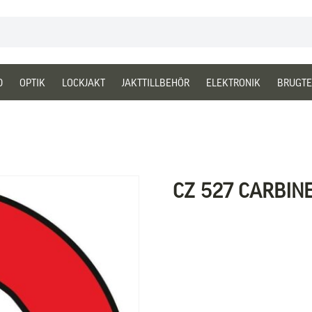
D
OPTIK
LOCKJAKT
JAKTTILLBEHÖR
ELEKTRONIK
BRUGTE
CZ 527 CARBIN