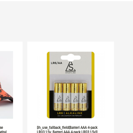
se
[ih_use_fallback_field(Batteri AAA 4-pack
gital
LR03 1,5v, Batteri AAA 4-pack LR03 1,5v)]