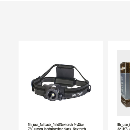
[ih_use_fallback_field(Nextorch MyStar
[ih_use_
760lumen laddningsbar black, Nextorch
32 UK5,