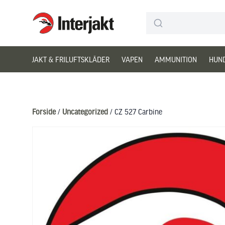
Interjakt DK
Hoppa till innehåll
JAKT & FRILUFTSKLÄDER
VAPEN
AMMUNITION
HUN
Forside
/
Uncategorized
/ CZ 527 Carbine