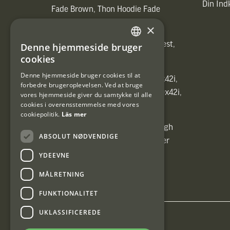
Din In
Fade Brown, Thon Hoodie Fade
Brown)]
×
[ih_use_fallback_field(Heated vest,
Denne hjemmeside bruger
SWEDISH
Heated vest)]
cookies
DANISH
Denne hjemmeside bruger cookies til at
[ih_use_fallback_field(C6 1,7-10x42i,
forbedre brugeroplevelsen. Ved at bruge
6ggr förstoringsväxel!, C6 1,7-10x42i,
vores hjemmeside giver du samtykke til alle
cookies i overensstemmelse med vores
6ggr förstoringsväxel!)]
cookiepolitik.
Läs mer
[ih_use_fallback_field(Carrier High
ABSOLUT NØDVENDIGE
Energy Professional 15kg, Carrier
High Energy Professional 15kg)]
YDEEVNE
MÅLRETNING
FUNKTIONALITET
UKLASSIFICEREDE
Interjakt DK