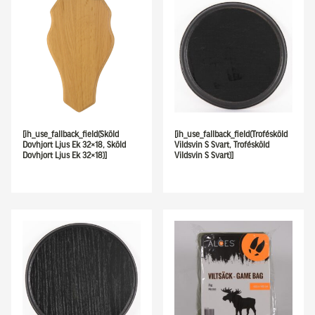
[ih_use_fallback_field(Sköld
[ih_use_fallback_field(Trofésköld
Dovhjort Ljus Ek 32×18, Sköld
Vildsvin S Svart, Trofésköld
Dovhjort Ljus Ek 32×18)]
Vildsvin S Svart)]