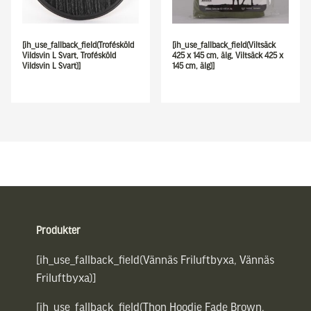
[ih_use_fallback_field(Trofésköld
[ih_use_fallback_field(Viltsäck
Vildsvin L Svart, Trofésköld
425 x 145 cm, älg, Viltsäck 425 x
Vildsvin L Svart)]
145 cm, älg)]
Sidfot
Produkter
[ih_use_fallback_field(Vännäs Friluftbyxa, Vännäs
Friluftbyxa)]
[ih_use_fallback_field(Thon Hoodie Fade Brown,