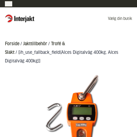
Interjakt DK
Vælg din butik
Hoppa till innehåll
Forside
/
Jakttillbehör
/
Trofé &
Slakt
/ [ih_use_fallback_field(Alces Digitalvåg 400kg, Alces
Digitalvåg 400kg)]