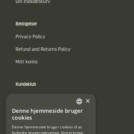
Din Indkøbskurv
Betingelser
Privacy Policy
Refund and Returns Policy
Mitt konto
Kundeklub
Information om kundeklub.
×
Tilmeld mig kundeklubben
Denne hjemmeside bruger
SWEDISH
cookies
E-
DANISH
post
Denne hjemmeside bruger cookies til at
forbedre brugeroplevelsen. Ved at bruge