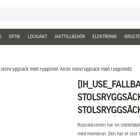
D
OPTIK
LOCKJAKT
JAKTTILLBEHÖR
ELEKTRONIK
BRUGTE
es stolsryggsäck med ryggstöd, Alces stolsryggsäck med ryggstöd)]
[IH_USE_FALLB
STOLSRYGGSÄCK
STOLSRYGGSÄCK
Rygsækstolen har en siddehøjde
med membran. Den har et stor 