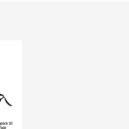
ggsäck 3D
Fade