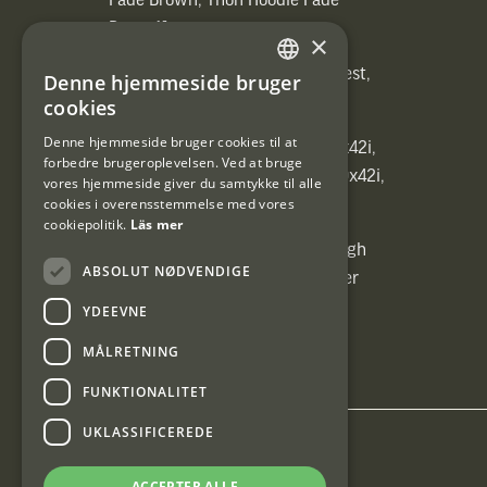
Fade Brown, Thon Hoodie Fade
Brown)]
×
[ih_use_fallback_field(Heated vest,
Denne hjemmeside bruger
SWEDISH
Heated vest)]
cookies
DANISH
Denne hjemmeside bruger cookies til at
[ih_use_fallback_field(C6 1,7-10x42i,
forbedre brugeroplevelsen. Ved at bruge
6ggr förstoringsväxel!, C6 1,7-10x42i,
vores hjemmeside giver du samtykke til alle
cookies i overensstemmelse med vores
6ggr förstoringsväxel!)]
cookiepolitik.
Läs mer
[ih_use_fallback_field(Carrier High
ABSOLUT NØDVENDIGE
Energy Professional 15kg, Carrier
High Energy Professional 15kg)]
YDEEVNE
MÅLRETNING
FUNKTIONALITET
UKLASSIFICEREDE
Interjakt DK
ACCEPTER ALLE