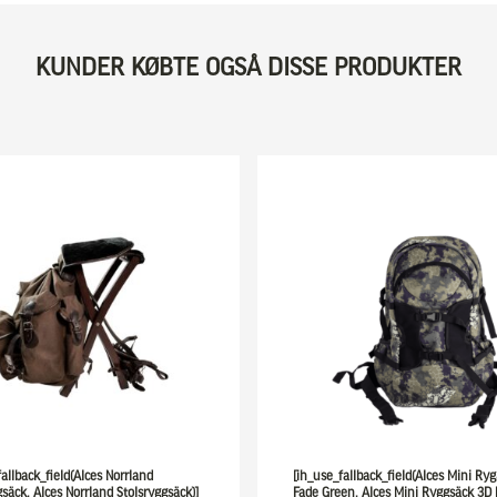
KUNDER KØBTE OGSÅ DISSE PRODUKTER
fallback_field(Alces Norrland
[ih_use_fallback_field(Alces Mini Ry
gsäck, Alces Norrland Stolsryggsäck)]
Fade Green, Alces Mini Ryggsäck 3D 