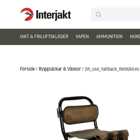
Interjakt DK
Hoppa till innehåll
JAKT & FRILUFTSKLÄDER
VAPEN
AMMUNITION
HUN
Forside
/
Ryggsäckar & Väskor
/ [ih_use_fallback_field(Alc