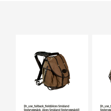
[ih_use_fallback_field(Alces Småland
[ih_use_
Stolsryggsäck, Alces Småland Stolsryggsäck)]
Stolsryg