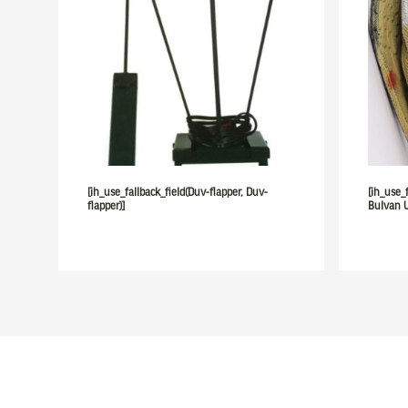
[ih_use_fallback_field(Duv-flapper, Duv-
[ih_use_
flapper)]
Bulvan U