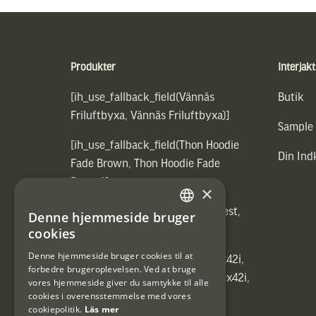
Sidfot
Produkter
Interjakt
[ih_use_fallback_field(Vännäs
Butik
Friluftbyxa, Vännäs Friluftbyxa)]
Sample
[ih_use_fallback_field(Thon Hoodie
Din In
Fade Brown, Thon Hoodie Fade
Brown)]
×
[ih_use_fallback_field(Heated vest,
Denne hjemmeside bruger
SWEDISH
Heated vest)]
cookies
DANISH
Denne hjemmeside bruger cookies til at
[ih_use_fallback_field(C6 1,7-10x42i,
forbedre brugeroplevelsen. Ved at bruge
6ggr förstoringsväxel!, C6 1,7-10x42i,
vores hjemmeside giver du samtykke til alle
cookies i overensstemmelse med vores
6ggr förstoringsväxel!)]
cookiepolitik.
Läs mer