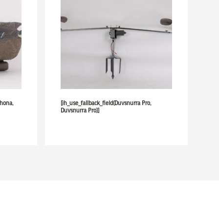
 hona,
[ih_use_fallback_field(Duvsnurra Pro,
Duvsnurra Pro)]