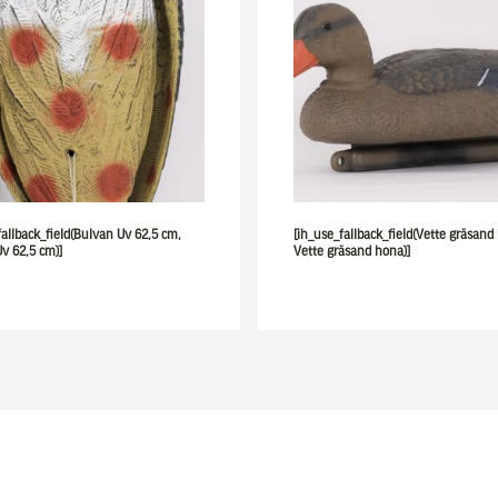
fallback_field(Bulvan Uv 62,5 cm,
[ih_use_fallback_field(Vette gräsand
v 62,5 cm)]
Vette gräsand hona)]