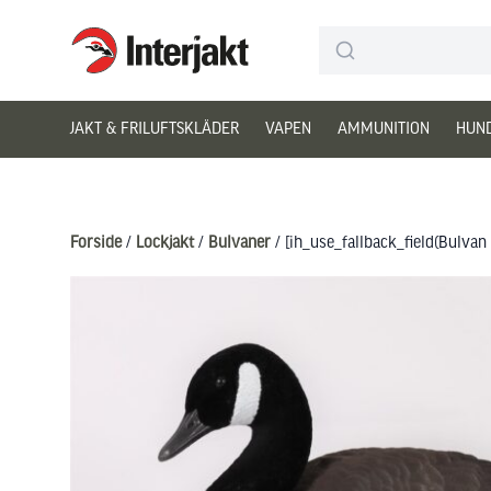
Interjakt DK
Hoppa till innehåll
JAKT & FRILUFTSKLÄDER
VAPEN
AMMUNITION
HUN
Forside
/
Lockjakt
/
Bulvaner
/ [ih_use_fallback_field(Bulva