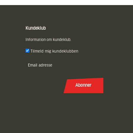
Kundeklub
Information om kundeklub.
Tilmeld mig kundeklubben
E-
post
(Påkrævet)
Abonner