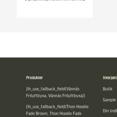
Sidfot
Produkter
Interjakt
[ih_use_fallback_field(Vännäs
Butik
Friluftbyxa, Vännäs Friluftbyxa)]
Sample
[ih_use_fallback_field(Thon Hoodie
Din In
Fade Brown, Thon Hoodie Fade