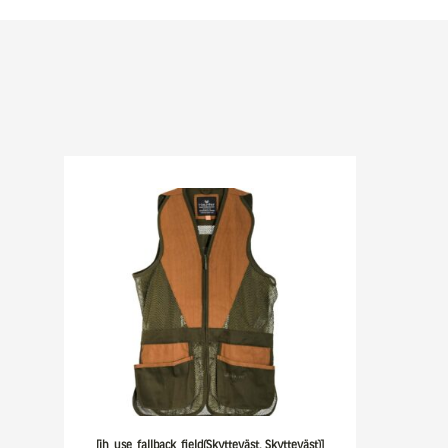
[ih_use_fallback_field(Skytteväst, Skytteväst)]