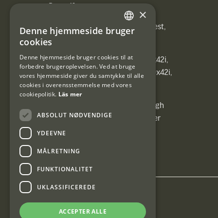
Brown)]
×
[ih_use_fallback_field(Heated vest,
Denne hjemmeside bruger
SWEDISH
Heated vest)]
cookies
DANISH
Denne hjemmeside bruger cookies til at
[ih_use_fallback_field(C6 1,7-10x42i,
forbedre brugeroplevelsen. Ved at bruge
6ggr förstoringsväxel!, C6 1,7-10x42i,
vores hjemmeside giver du samtykke til alle
cookies i overensstemmelse med vores
6ggr förstoringsväxel!)]
cookiepolitik.
Läs mer
[ih_use_fallback_field(Carrier High
ABSOLUT NØDVENDIGE
Energy Professional 15kg, Carrier
High Energy Professional 15kg)]
YDEEVNE
MÅLRETNING
FUNKTIONALITET
UKLASSIFICEREDE
Interjakt DK
ACCEPTER ALLE