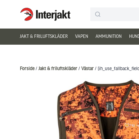
Interjakt DK
Hoppa till innehåll
JAKT & FRILUFTSKLÄDER
VAPEN
AMMUNITION
HUN
Forside
/
Jakt & friluftskläder
/
Västar
/ [ih_use_fallback_fie