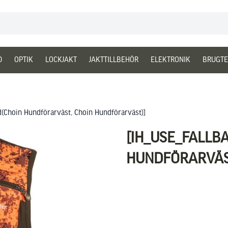
D
OPTIK
LOCKJAKT
JAKTTILLBEHÖR
ELEKTRONIK
BRUGTE
ld(Choin Hundförarväst, Choin Hundförarväst)]
[IH_USE_FALLB
HUNDFÖRARVÄS