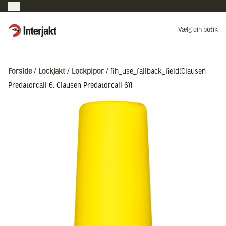
Interjakt DK
Vælg din butik
Hoppa till innehåll
Forside
/
Lockjakt
/
Lockpipor
/ [ih_use_fallback_field(Clausen
Predatorcall 6, Clausen Predatorcall 6)]