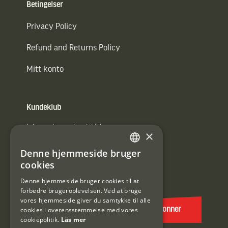
Betingelser
Privacy Policy
Refund and Returns Policy
Mitt konto
Kundeklub
Information om kundeklub.
×
Tilmeld mig kundeklubben
Denne hjemmeside bruger
SWEDISH
cookies
E-
DANISH
post
Denne hjemmeside bruger cookies til at
forbedre brugeroplevelsen. Ved at bruge
(Påkrævet)
vores hjemmeside giver du samtykke til alle
cookies i overensstemmelse med vores
Abonner
cookiepolitik.
Läs mer