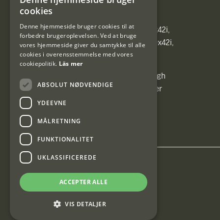
SWEDISH
Heated vest)]
cookies
DANISH
Denne hjemmeside bruger cookies til at
[ih_use_fallback_field(C6 1,7-10x42i,
forbedre brugeroplevelsen. Ved at bruge
6ggr förstoringsväxel!, C6 1,7-10x42i,
vores hjemmeside giver du samtykke til alle
cookies i overensstemmelse med vores
6ggr förstoringsväxel!)]
cookiepolitik.
Läs mer
[ih_use_fallback_field(Carrier High
ABSOLUT NØDVENDIGE
Energy Professional 15kg, Carrier
High Energy Professional 15kg)]
YDEEVNE
MÅLRETNING
FUNKTIONALITET
UKLASSIFICEREDE
Interjakt DK
ACCEPTER ALLE
Interjakt Sweden AB, Årjäng
VIS DETALJER
Org: 553222-3915