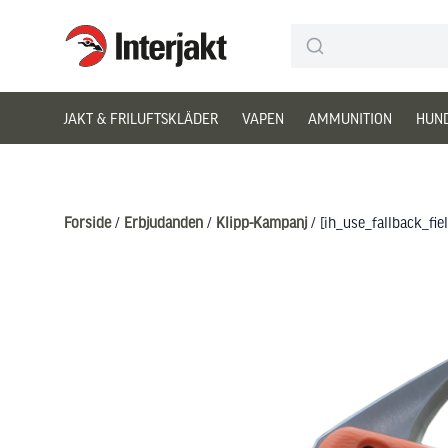
Interjakt DK
Hoppa till innehåll
JAKT & FRILUFTSKLÄDER
VAPEN
AMMUNITION
HUN
Forside
/
Erbjudanden
/
Klipp-Kampanj
/ [ih_use_fallback_f