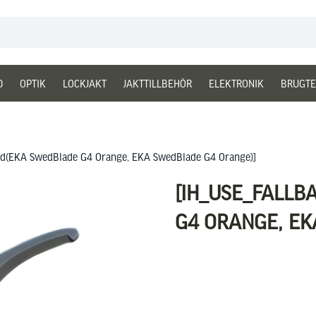
D
OPTIK
LOCKJAKT
JAKTTILLBEHÖR
ELEKTRONIK
BRUGTE
ield(EKA SwedBlade G4 Orange, EKA SwedBlade G4 Orange)]
[IH_USE_FALLB
G4 ORANGE, EK