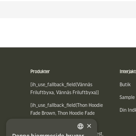
Sidfot
Produkter
Interjakt
[ih_use_fallback_field(Vännäs
Butik
Friluftbyxa, Vännäs Friluftbyxa)]
Sample
[ih_use_fallback_field(Thon Hoodie
Din In
Fade Brown, Thon Hoodie Fade
Brown)]
×
[ih_use_fallback_field(Heated vest,
Denne hjemmeside bruger