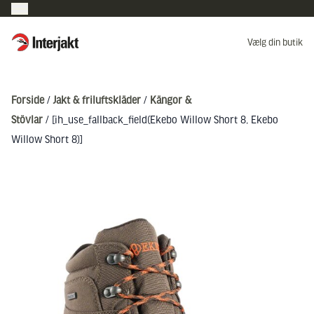
Interjakt DK
Vælg din butik
Hoppa till innehåll
Forside
/
Jakt & friluftskläder
/
Kängor &
Stövlar
/ [ih_use_fallback_field(Ekebo Willow Short 8, Ekebo
Willow Short 8)]