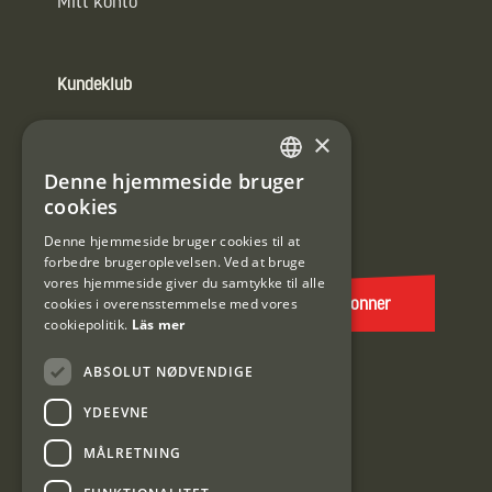
Mitt konto
Kundeklub
Information om kundeklub.
×
Tilmeld mig kundeklubben
Denne hjemmeside bruger
SWEDISH
cookies
E-
DANISH
post
Denne hjemmeside bruger cookies til at
forbedre brugeroplevelsen. Ved at bruge
(Påkrævet)
vores hjemmeside giver du samtykke til alle
cookies i overensstemmelse med vores
Abonner
cookiepolitik.
Läs mer
ABSOLUT NØDVENDIGE
YDEEVNE
MÅLRETNING