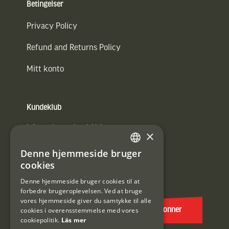
Betingelser
Privacy Policy
Refund and Returns Policy
Mitt konto
Kundeklub
Information om kundeklub.
×
Tilmeld mig kundeklubben
Denne hjemmeside bruger
SWEDISH
cookies
E-
DANISH
post
Denne hjemmeside bruger cookies til at
forbedre brugeroplevelsen. Ved at bruge
(Påkrævet)
vores hjemmeside giver du samtykke til alle
cookies i overensstemmelse med vores
Abonner
cookiepolitik.
Läs mer