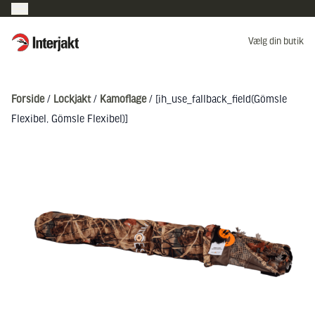
Interjakt DK
Vælg din butik
Hoppa till innehåll
Forside
/
Lockjakt
/
Kamoflage
/ [ih_use_fallback_field(Gömsle
Flexibel, Gömsle Flexibel)]