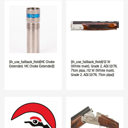
[ih_use_fallback_field(MC Choke
[ih_use_fallback_field(J12 W
Extended, MC Choke Extended)]
(White matt), Grade 2, ADJ,12/76,
71cm pipa, J12 W (White matt),
Grade 2, ADJ,12/76, 71cm pipa)]