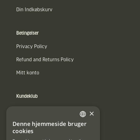
Din Indkøbskurv
Betingelser
Privacy Policy
Refund and Returns Policy
Mitt konto
Kundeklub
Information om kundeklub.
×
Tilmeld mig kundeklubben
Denne hjemmeside bruger
SWEDISH
cookies
E-
DANISH