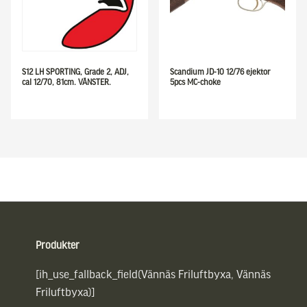
S12 LH SPORTING, Grade 2, ADJ,
Scandium JD-10 12/76 ejektor
cal 12/70, 81cm. VÄNSTER.
5pcs MC-choke
Sidfot
Produkter
[ih_use_fallback_field(Vännäs Friluftbyxa, Vännäs
Friluftbyxa)]