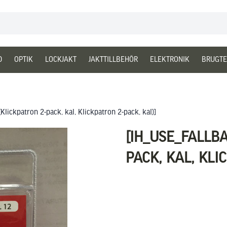
D
OPTIK
LOCKJAKT
JAKTTILLBEHÖR
ELEKTRONIK
BRUGTE
(Klickpatron 2-pack, kal, Klickpatron 2-pack, kal)]
[IH_USE_FALLB
PACK, KAL, KLI