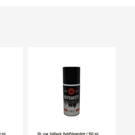
0 ml,
[ih_use_fallback_field(Vapenfett / 150 ml,