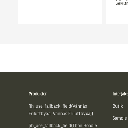
Läskstå
Sidfot
Produkter
Interjakt
[ih_use_fallback_field(Vännäs
Butik
Friluftbyxa, Vännäs Friluftbyxa)]
Sample
[ih_use_fallback_field(Thon Hoodie