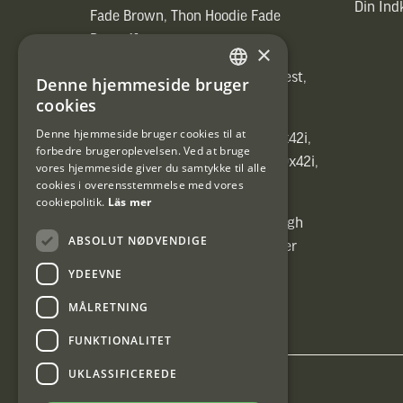
Din In
Fade Brown, Thon Hoodie Fade
Brown)]
×
[ih_use_fallback_field(Heated vest,
Denne hjemmeside bruger
SWEDISH
Heated vest)]
cookies
DANISH
Denne hjemmeside bruger cookies til at
[ih_use_fallback_field(C6 1,7-10x42i,
forbedre brugeroplevelsen. Ved at bruge
6ggr förstoringsväxel!, C6 1,7-10x42i,
vores hjemmeside giver du samtykke til alle
cookies i overensstemmelse med vores
6ggr förstoringsväxel!)]
cookiepolitik.
Läs mer
[ih_use_fallback_field(Carrier High
ABSOLUT NØDVENDIGE
Energy Professional 15kg, Carrier
High Energy Professional 15kg)]
YDEEVNE
MÅLRETNING
FUNKTIONALITET
UKLASSIFICEREDE
Interjakt DK