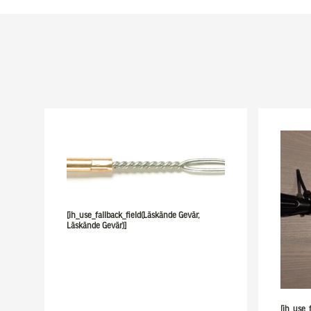
[ih_use_fallback_field(Läskände Gevär,
Läskände Gevär)]
[ih_use_