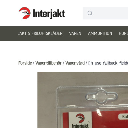
Interjakt DK
Hoppa till innehåll
JAKT & FRILUFTSKLÄDER
VAPEN
AMMUNITION
HUN
Forside
/
Vapentillbehör
/
Vapenvård
/ [ih_use_fallback_field