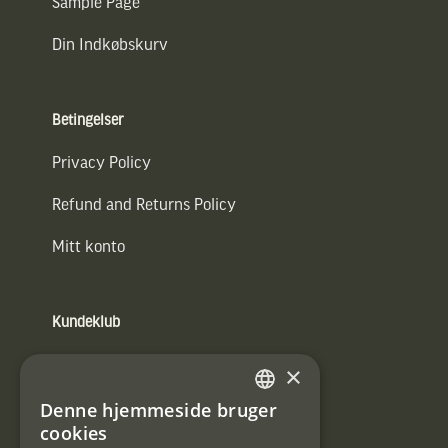
Sample Page
Din Indkøbskurv
Betingelser
Privacy Policy
Refund and Returns Policy
Mitt konto
Kundeklub
Information om kundeklub.
×
Tilmeld mig kundeklubben
Denne hjemmeside bruger
SWEDISH
cookies
E-