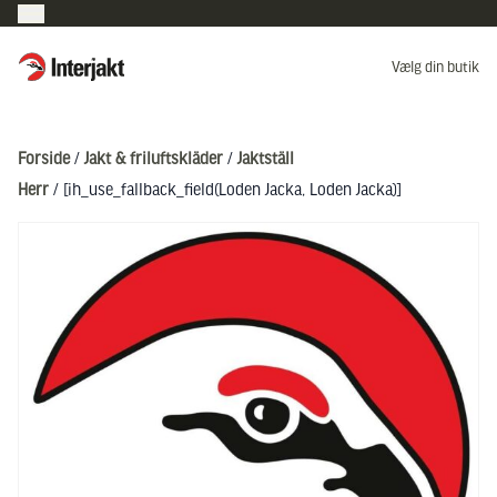
Interjakt DK
Vælg din butik
Hoppa till innehåll
Forside
/
Jakt & friluftskläder
/
Jaktställ
Herr
/ [ih_use_fallback_field(Loden Jacka, Loden Jacka)]