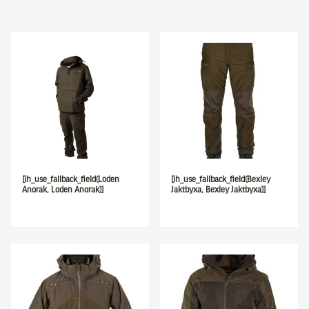
[ih_use_fallback_field(Loden
[ih_use_fallback_field(Bexley
Anorak, Loden Anorak)]
Jaktbyxa, Bexley Jaktbyxa)]