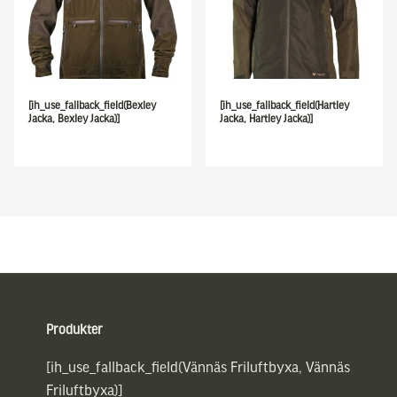
[ih_use_fallback_field(Bexley
[ih_use_fallback_field(Hartley
Jacka, Bexley Jacka)]
Jacka, Hartley Jacka)]
Sidfot
Produkter
[ih_use_fallback_field(Vännäs Friluftbyxa, Vännäs
Friluftbyxa)]