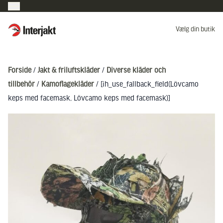
Interjakt DK
Vælg din butik
Hoppa till innehåll
Forside
/
Jakt & friluftskläder
/
Diverse kläder och
tillbehör
/
Kamoflagekläder
/ [ih_use_fallback_field(Lövcamo
keps med facemask, Lövcamo keps med facemask)]