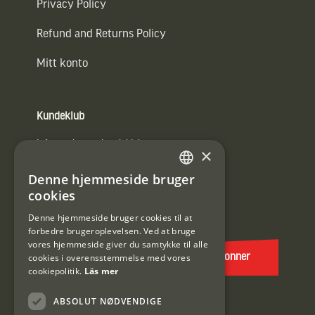
Privacy Policy
Refund and Returns Policy
Mitt konto
Kundeklub
Information om kundeklub.
×
Tilmeld mig kundeklubben
Denne hjemmeside bruger
SWEDISH
cookies
E-
DANISH
post
Denne hjemmeside bruger cookies til at
forbedre brugeroplevelsen. Ved at bruge
(Påkrævet)
vores hjemmeside giver du samtykke til alle
cookies i overensstemmelse med vores
Abonner
cookiepolitik.
Läs mer
ABSOLUT NØDVENDIGE