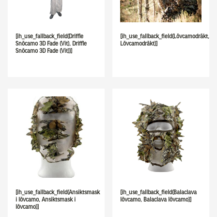
[ih_use_fallback_field(Driffle
[ih_use_fallback_field(Lövcamodräkt,
Snöcamo 3D Fade (Vit), Driffle
Lövcamodräkt)]
Snöcamo 3D Fade (Vit))]
[ih_use_fallback_field(Ansiktsmask
[ih_use_fallback_field(Balaclava
i lövcamo, Ansiktsmask i
lövcamo, Balaclava lövcamo)]
lövcamo)]