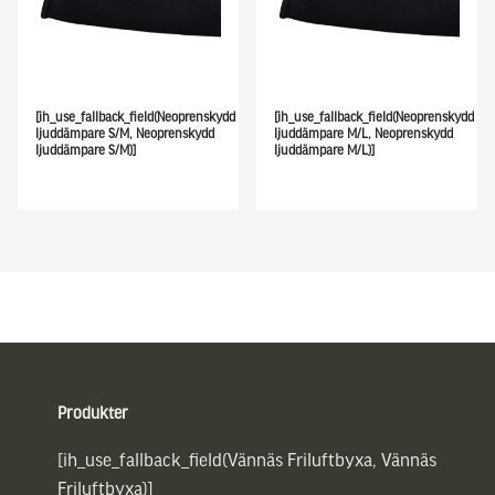
[ih_use_fallback_field(Neoprenskydd
[ih_use_fallback_field(Neoprenskydd
ljuddämpare S/M, Neoprenskydd
ljuddämpare M/L, Neoprenskydd
ljuddämpare S/M)]
ljuddämpare M/L)]
Sidfot
Produkter
[ih_use_fallback_field(Vännäs Friluftbyxa, Vännäs
Friluftbyxa)]