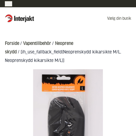
Interjakt DK
Vælg din butik
Hoppa till innehåll
Forside
/
Vapentillbehör
/
Neoprene
skydd
/ [ih_use_fallback_field(Neoprenskydd kikarsikte M/L,
Neoprenskydd kikarsikte M/L)]