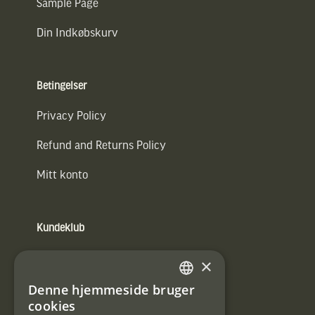
Sample Page
Din Indkøbskurv
Betingelser
Privacy Policy
Refund and Returns Policy
Mitt konto
Kundeklub
Information om kundeklub.
×
Tilmeld mig kundeklubben
Denne hjemmeside bruger
SWEDISH
cookies
E-