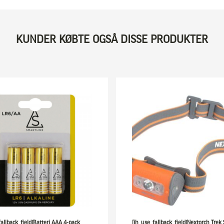
KUNDER KØBTE OGSÅ DISSE PRODUKTER
fallback_field(Batteri AAA 4-pack
[ih_use_fallback_field(Nextorch Trek