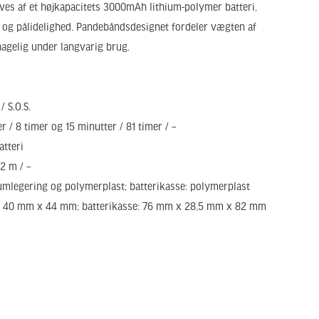
ives af et højkapacitets 3000mAh lithium-polymer batteri,
d og pålidelighed. Pandebåndsdesignet fordeler vægten af
hagelig under langvarig brug.
/ S.O.S.
er / 8 timer og 15 minutter / 81 timer / –
atteri
2 m / –
iumlegering og polymerplast; batterikasse: polymerplast
m x 40 mm x 44 mm; batterikasse: 76 mm x 28,5 mm x 82 mm