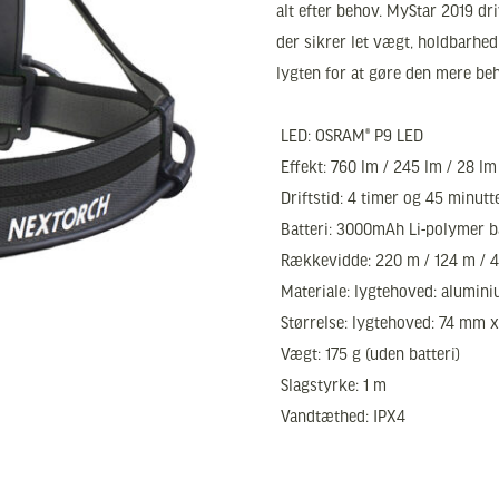
alt efter behov. MyStar 2019 dr
der sikrer let vægt, holdbarhe
lygten for at gøre den mere be
 LED: OSRAM® P9 LED
 Effekt: 760 lm / 245 lm / 28 lm 
 Driftstid: 4 timer og 45 minutt
 Batteri: 3000mAh Li-polymer b
 Rækkevidde: 220 m / 124 m / 4
 Materiale: lygtehoved: alumin
 Størrelse: lygtehoved: 74 m
 Vægt: 175 g (uden batteri)
 Slagstyrke: 1 m
 Vandtæthed: IPX4