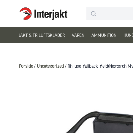
Interjakt DK
Hoppa till innehåll
JAKT & FRILUFTSKLÄDER
VAPEN
AMMUNITION
HUN
Forside
/
Uncategorized
/ [ih_use_fallback_field(Nextorch M