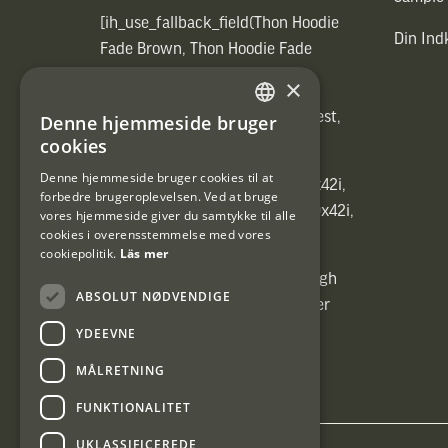
[ih_use_fallback_field(Thon Hoodie
Din In
Fade Brown, Thon Hoodie Fade
Brown)]
×
[ih_use_fallback_field(Heated vest,
Denne hjemmeside bruger
SWEDISH
Heated vest)]
cookies
DANISH
Denne hjemmeside bruger cookies til at
[ih_use_fallback_field(C6 1,7-10x42i,
forbedre brugeroplevelsen. Ved at bruge
6ggr förstoringsväxel!, C6 1,7-10x42i,
vores hjemmeside giver du samtykke til alle
cookies i overensstemmelse med vores
6ggr förstoringsväxel!)]
cookiepolitik.
Läs mer
[ih_use_fallback_field(Carrier High
ABSOLUT NØDVENDIGE
Energy Professional 15kg, Carrier
High Energy Professional 15kg)]
YDEEVNE
MÅLRETNING
FUNKTIONALITET
UKLASSIFICEREDE