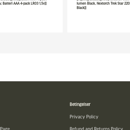
v, Batteri AAA 4-pack LR03 1,5v)]
lumen Black, Nextorch Trek Star 22
Black)]
Betingelser
Privacy Policy
 Page
Refund and Returns Policy