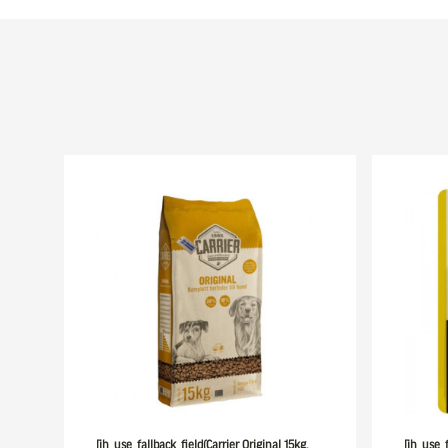
[ih_use_fallback_field(Carrier Original 15kg,
[ih_use_