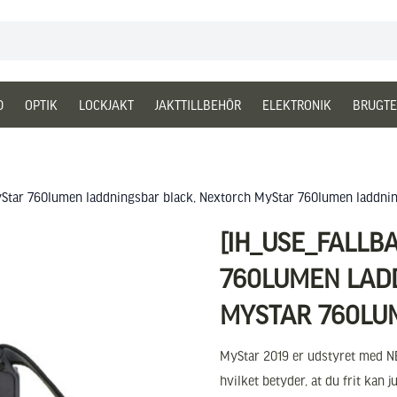
D
OPTIK
LOCKJAKT
JAKTTILLBEHÖR
ELEKTRONIK
BRUGTE
yStar 760lumen laddningsbar black, Nextorch MyStar 760lumen laddnin
[IH_USE_FALLB
760LUMEN LAD
MYSTAR 760LU
MyStar 2019 er udstyret med N
hvilket betyder, at du frit kan 