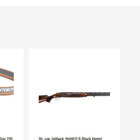
 Star 220
[ih_use_fallback_field(J12 B (Black Matte),