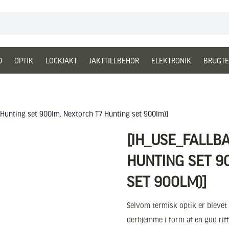
D
OPTIK
LOCKJAKT
JAKTTILLBEHÖR
ELEKTRONIK
BRUGTE
 Hunting set 900lm, Nextorch T7 Hunting set 900lm)]
[IH_USE_FALLB
HUNTING SET 9
SET 900LM)]
Selvom termisk optik er blevet
derhjemme i form af en god riffe