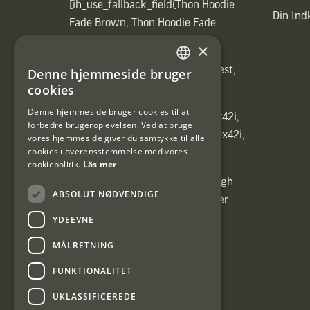
[ih_use_fallback_field(Thon Hoodie
Din In
Fade Brown, Thon Hoodie Fade
Brown)]
×
[ih_use_fallback_field(Heated vest,
Denne hjemmeside bruger
SWEDISH
Heated vest)]
cookies
DANISH
Denne hjemmeside bruger cookies til at
[ih_use_fallback_field(C6 1,7-10x42i,
forbedre brugeroplevelsen. Ved at bruge
6ggr förstoringsväxel!, C6 1,7-10x42i,
vores hjemmeside giver du samtykke til alle
cookies i overensstemmelse med vores
6ggr förstoringsväxel!)]
cookiepolitik.
Läs mer
[ih_use_fallback_field(Carrier High
ABSOLUT NØDVENDIGE
Energy Professional 15kg, Carrier
High Energy Professional 15kg)]
YDEEVNE
MÅLRETNING
FUNKTIONALITET
UKLASSIFICEREDE