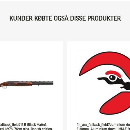
KUNDER KØBTE OGSÅ DISSE PRODUKTER
allback_field(J12 B (Black Matte),
[ih_use_fallback_field(Aluminium ri
 cal 12/76, 76cm pipa. Danish edition,
F 30mm, Aluminium rings 11MM-F 