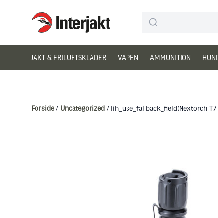
Interjakt DK
Hoppa till innehåll
JAKT & FRILUFTSKLÄDER
VAPEN
AMMUNITION
HUN
Forside
/
Uncategorized
/ [ih_use_fallback_field(Nextorch T7