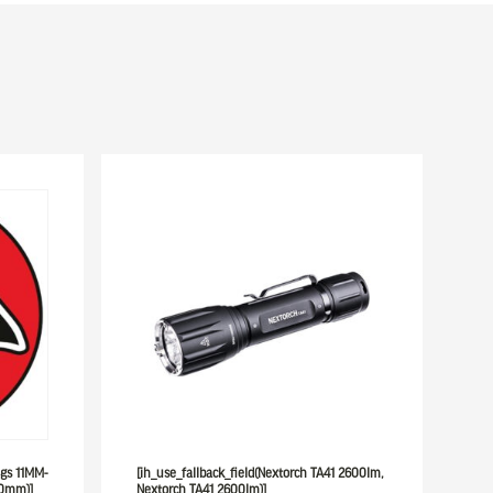
ngs 11MM-
[ih_use_fallback_field(Nextorch TA41 2600lm,
30mm)]
Nextorch TA41 2600lm)]