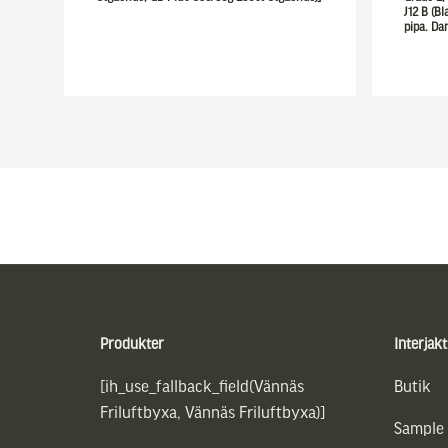
J12 B (Bl
pipa. Dan
Sidfot
Produkter
Interjakt
[ih_use_fallback_field(Vännäs
Butik
Friluftbyxa, Vännäs Friluftbyxa)]
Sample