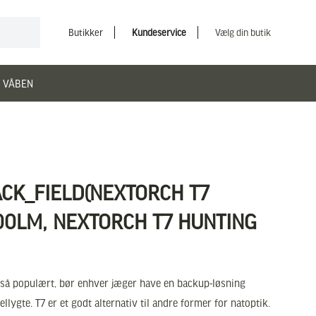
Butikker
Kundeservice
Vælg din butik
 VÅBEN
ACK_FIELD(NEXTORCH T7
00LM, NEXTORCH T7 HUNTING
 så populært, bør enhver jæger have en backup-løsning
llygte. T7 er et godt alternativ til andre former for natoptik.