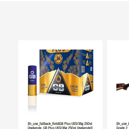
[ih_use_fallback_field(GB Plus US5/36g 250st
[ih_use_f
Utgående, GB Plus US5/36g 250st Utgående)]
Grade 2,