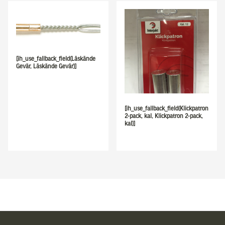
[ih_use_fallback_field(Läskände
Gevär, Läskände Gevär)]
[ih_use_fallback_field(Klickpatron
2-pack, kal, Klickpatron 2-pack,
kal)]
Sidfot