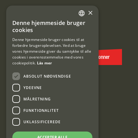
Information om kundeklub.
×
Tilmeld mig kundeklubben
Denne hjemmeside bruger
SWEDISH
cookies
E-
DANISH
post
Denne hjemmeside bruger cookies til at
forbedre brugeroplevelsen. Ved at bruge
(Påkrævet)
vores hjemmeside giver du samtykke til alle
cookies i overensstemmelse med vores
Abonner
cookiepolitik.
Läs mer
ABSOLUT NØDVENDIGE
YDEEVNE
MÅLRETNING
FUNKTIONALITET
Interjakt DK
UKLASSIFICEREDE
Interjakt Sweden AB, Årjäng
ACCEPTER ALLE