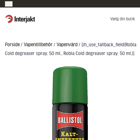
Interjakt DK
Vælg din butik
Hoppa till innehåll
Forside
/
Vapentillbehör
/
Vapenvård
/ [ih_use_fallback_field(Robla
Cold degreaser spray, 50 ml,, Robla Cold degreaser spray, 50 ml,)]