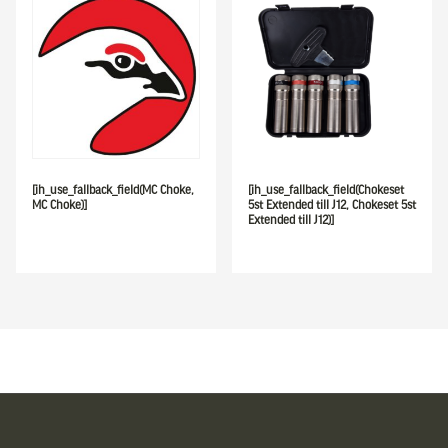
[ih_use_fallback_field(MC Choke,
[ih_use_fallback_field(Chokeset
MC Choke)]
5st Extended till J12, Chokeset 5st
Extended till J12)]
Sidfot