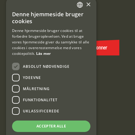
×
Tilmeld mig kundeklubben
Denne hjemmeside bruger
SWEDISH
cookies
E-
DANISH
post
Denne hjemmeside bruger cookies til at
forbedre brugeroplevelsen. Ved at bruge
(Påkrævet)
vores hjemmeside giver du samtykke til alle
cookies i overensstemmelse med vores
Abonner
cookiepolitik.
Läs mer
ABSOLUT NØDVENDIGE
YDEEVNE
MÅLRETNING
FUNKTIONALITET
Interjakt DK
UKLASSIFICEREDE
Interjakt Sweden AB, Årjäng
ACCEPTER ALLE
Org: 553222-3915