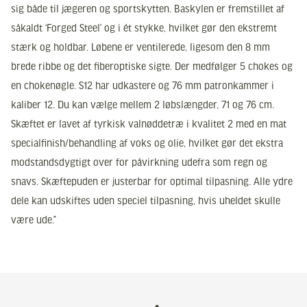
sig både til jægeren og sportskytten. Baskylen er fremstillet af
såkaldt ‘Forged Steel’ og i ét stykke, hvilket gør den ekstremt
stærk og holdbar. Løbene er ventilerede, ligesom den 8 mm
brede ribbe og det fiberoptiske sigte. Der medfølger 5 chokes og
en chokenøgle. S12 har udkastere og 76 mm patronkammer i
kaliber 12. Du kan vælge mellem 2 løbslængder, 71 og 76 cm.
Skæftet er lavet af tyrkisk valnøddetræ i kvalitet 2 med en mat
specialfinish/behandling af voks og olie, hvilket gør det ekstra
modstandsdygtigt over for påvirkning udefra som regn og
snavs. Skæftepuden er justerbar for optimal tilpasning. Alle ydre
dele kan udskiftes uden speciel tilpasning, hvis uheldet skulle
være ude.”