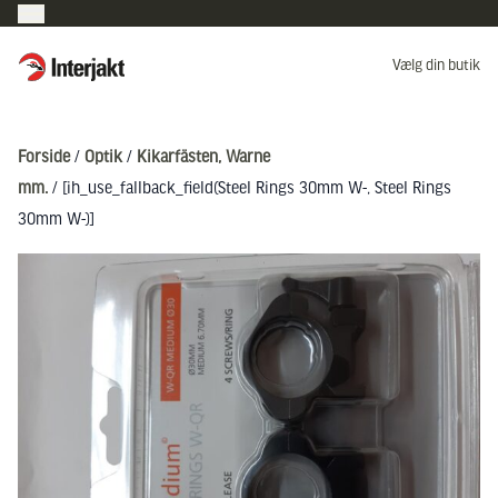
Interjakt DK
Vælg din butik
Hoppa till innehåll
Forside
/
Optik
/
Kikarfästen, Warne
mm.
/ [ih_use_fallback_field(Steel Rings 30mm W-, Steel Rings
30mm W-)]