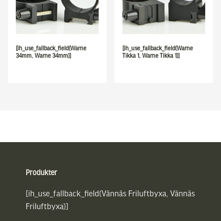
[ih_use_fallback_field(Warne
[ih_use_fallback_field(Warne
34mm, Warne 34mm)]
Tikka 1, Warne Tikka 1)]
Sidfot
Produkter
[ih_use_fallback_field(Vännäs Friluftbyxa, Vännäs
Friluftbyxa)]