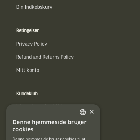
Din Indkøbskurv
Betingelser
Privacy Policy
Refund and Returns Policy
Mitt konto
Kundeklub
Information om kundeklub.
×
Tilmeld mig kundeklubben
Denne hjemmeside bruger
SWEDISH
cookies
E-
DANISH
post
Denne hjemmeside bruger cookies til at