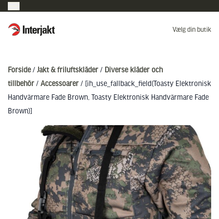
Interjakt DK
Vælg din butik
Hoppa till innehåll
Forside
/
Jakt & friluftskläder
/
Diverse kläder och
tillbehör
/
Accessoarer
/ [ih_use_fallback_field(Toasty Elektronisk
Handvärmare Fade Brown, Toasty Elektronisk Handvärmare Fade
Brown)]