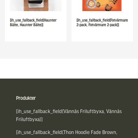
[ih_use_fallback_field(Haunter
[ih_use_fallback_field(Fotvärmare
Bälte, Haunter Bälte)]
2-pack, Fotvärmare 2-pack)]
Sidfot
Produkter
[ih_use_fallback_field(Vännäs Friluftbyxa, Vännäs
Friluftbyxa)]
[ih_use_fallback_field(Thon Hoodie Fade Brown,