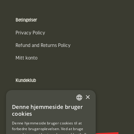
Betingelser
Privacy Policy
Refund and Returns Policy
Mitt konto
Kundeklub
Information om kundeklub.
×
Tilmeld mig kundeklubben
Denne hjemmeside bruger
SWEDISH
cookies
E-
DANISH
post
Denne hjemmeside bruger cookies til at
forbedre brugeroplevelsen. Ved at bruge
(Påkrævet)