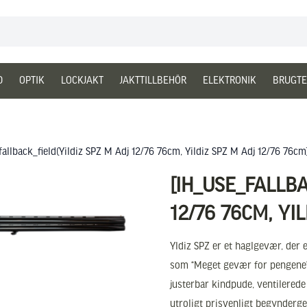
D
OPTIK
LOCKJAKT
JAKTTILLBEHÖR
ELEKTRONIK
BRUGTE
fallback_field(Yildiz SPZ M Adj 12/76 76cm, Yildiz SPZ M Adj 12/76 76cm
[IH_USE_FALLBA
12/76 76CM, YIL
Yldiz SPZ er et haglgevær, der 
som “Meget gevær for pengene”.
justerbar kindpude, ventilerede
utroligt prisvenligt begynderg