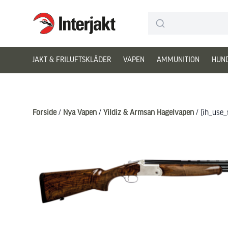
Interjakt DK
Hoppa till innehåll
JAKT & FRILUFTSKLÄDER
VAPEN
AMMUNITION
HUN
Forside
/
Nya Vapen
/
Yildiz & Armsan Hagelvapen
/ [ih_use_