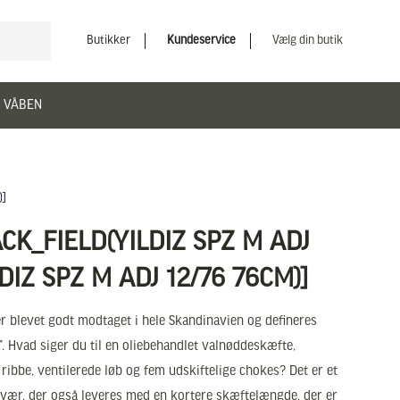
Butikker
Kundeservice
Vælg din butik
 VÅBEN
)]
CK_FIELD(YILDIZ SPZ M ADJ
DIZ SPZ M ADJ 12/76 76CM)]
er blevet godt modtaget i hele Skandinavien og defineres
 Hvad siger du til en oliebehandlet valnøddeskæfte,
 ribbe, ventilerede løb og fem udskiftelige chokes? Det er et
evær, der også leveres med en kortere skæftelængde, der er