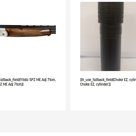
fallback_field(Yildiz SPZ ME Adj 71cm,
[ih_use_fallback_field(Choke EZ, cylin
PZ ME Adj 71cm)]
Choke EZ, cylinder.)]