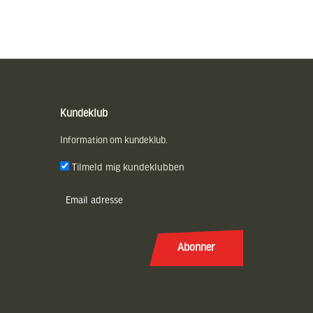
Kundeklub
Information om kundeklub.
Tilmeld mig kundeklubben
E-
post
(Påkrævet)
Abonner