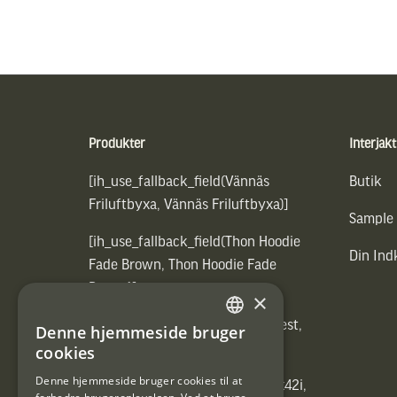
Sidfot
Produkter
Interjakt
[ih_use_fallback_field(Vännäs
Butik
Friluftbyxa, Vännäs Friluftbyxa)]
Sample
[ih_use_fallback_field(Thon Hoodie
Din In
Fade Brown, Thon Hoodie Fade
Brown)]
×
[ih_use_fallback_field(Heated vest,
Denne hjemmeside bruger
SWEDISH
Heated vest)]
cookies
DANISH
Denne hjemmeside bruger cookies til at
[ih_use_fallback_field(C6 1,7-10x42i,